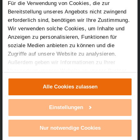
mehr
Für die Verwendung von Cookies, die zur
Bereitstellung unseres Angebots nicht zwingend
erforderlich sind, benötigen wir Ihre Zustimmung.
Wir verwenden solche Cookies, um Inhalte und
Anzeigen zu personalisieren, Funktionen für
soziale Medien anbieten zu können und die
Zugriffe auf unsere Website zu analysieren.
Außerdem geben wir Informationen zu Ihrer
Verwendung unserer Website an unsere Partner
für soziale Medien, Werbung und Analysen weiter.
Alle Cookies zulassen
Unsere Partner führen diese Informationen
Leer, 21.06.2021
möglicherweise mit weiteren Daten zusammen,
Smartes Heizkörperthermostat mit
die Sie ihnen bereitgestellt haben oder die sie im
renommiertem internationalen Design
Einstellungen
Award
Rahmen Ihrer Nutzung der Dienste gesammelt
Red Dot Design Award für neuen
haben. Mit einem Klick auf „Alle Cookies
Homematic IP
Nur notwendige Cookies
erlauben“ stimmen Sie der Verwendung von
Heizkörperthermostat EVO
Cookies für alle vorgenannten Zwecke zu. Eine