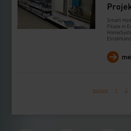
Proje
Smart Hom
Filiale in
HomeSyste
Einzelhand
me
zurück
1
2