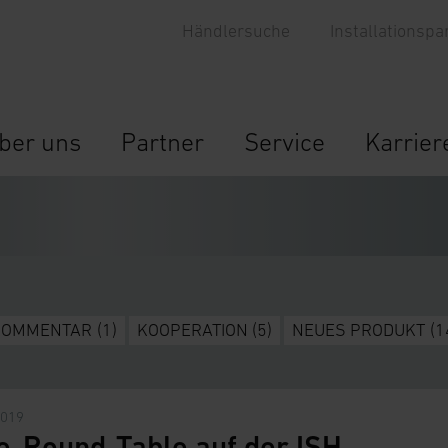
Händlersuche
Installationspa
ber uns
Partner
Service
Karrier
KOMMENTAR
(1)
KOOPERATION
(5)
NEUES PRODUKT
(1
2019
e-Round-Table auf der ISH