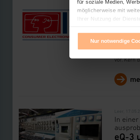
für soziale Medien, Werb
Leer, 23.08.
möglicherweise mit weite
Press
Ihrer Nutzung der Dienst
Verwendung von Cookies f
eQ-3 präse
Cookies nach Zweck und A
Homematic
Nur notwendige Co
Sie können die Verwendun
Ihre erteilte Zustimmung
In einem 
vor. Kern 
widerrufen. Ihre Browser-
gespeichert werden und d
me
Impressum
|
Datenschu
Leer, 17.05.
In eine
ausprob
eQ-3 