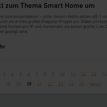
kt zum Thema Smart Home um
e zum Ausprobieren – unter diesem Motto setzen eQ-3 und
 Essen ein erstes großes Flagship-Projekt um. Dabei umfas
me Homematic IP und Homematic die bisher größte Live-D
el gezeigt wird.
hr
3
4
5
6
7
8
9
10
11
12
13
14
20
18
19
21
22
23
24
25
weiter