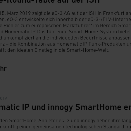
15. März 2019 zeigt die eQ-3 AG auf der ISH in Frankfu
en. eQ-3 entwickelte sich innerhalb der eQ-3-/ELV-Unter
e Pionier zum europäischen Marktführer* im Bereich Smar
d Homematic IP. Das führende Smart-Home-System bietet 
d unkompliziert an die individuellen Bedürfnisse anpass
urz – die Kombination aus Homematic IP Funk-Produkten u
fft den idealen Einstieg in die Smart-Home-Welt.
hr
2019
atic IP und innogy SmartHome e
den SmartHome-Anbieter eQ-3 und innogy heben ihre lang
 künftig einen gemeinsamen technologischen Standard nu