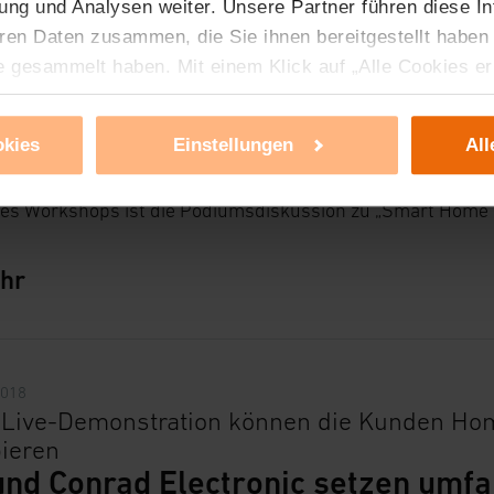
ung und Analysen weiter. Unsere Partner führen diese I
2018
ren Daten zusammen, die Sie ihnen bereitgestellt haben
eworkshop auf der IFA
e gesammelt haben. Mit einem Klick auf „Alle Cookies e
ür alle vorgenannten Zwecke zu. Eine detaillierte Auflis
ntiert im Rahmen der Internationalen Funkausstellung (IFA
nbieter ist durch Klick auf den Button „Ablehnen oder E
 IP das breiteste Produktangebot für Smart Home.
okies
Einstellungen
All
g nicht notwendiger Cookies ablehnen oder ihr ganz od
 können Sie jederzeit unter dem Link „Cookie Einstellun
kompakten, 30-minütigen Presse-Workshop stellt eQ-3 sp
des Workshops ist die Podiumsdiskussion zu „Smart Home 
Einstellungen können dazu führen, dass die Einstellungen
ieses Banner erneut angezeigt wird.
hr
tzerklärung
2018
r Live-Demonstration können die Kunden Hom
ieren
und Conrad Electronic setzen umfa