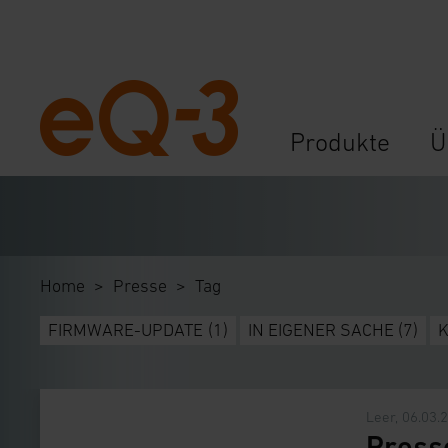
Navigation
Produkte
Ü
überspringen
Home
Presse
Tag
FIRMWARE-UPDATE
(1)
IN EIGENER SACHE
(7)
Leer, 06.03.
Press