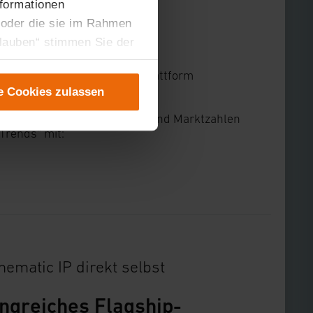
nformationen
 oder die sie im Rahmen
rlauben“ stimmen Sie der
tung der einzelnen
) in Berlin mit der Produktplattform
instellungen“ abrufbar.
e Cookies zulassen
er teilweise zustimmen.
gen“ anpassen oder
annende Produktneuigkeiten und Marktzahlen
Trends“ mit:
 nicht längerfristig
ematic IP direkt selbst
ngreiches Flagship-