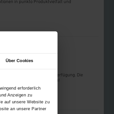
ionen in punkto Produktvielfalt und
Über Cookies
 die IFA 2018 gesammelt zur Verfügung. Die
ecke herunterladen und nutzen!
wingend erforderlich
 und Anzeigen zu
ffe auf unsere Website zu
site an unsere Partner