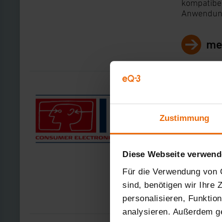
kompatibel
Anwendung
me
Leer, 31.08.
Willkom
Zustimmung
IFA 2
Hier stell
Diese Webseite verwend
Bilder sow
Für die Verwendung von C
me
sind, benötigen wir Ihre
personalisieren, Funktio
analysieren. Außerdem g