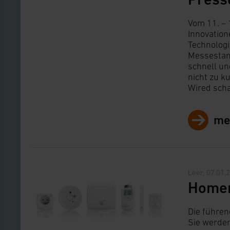
Vom 11. – 
Innovation
Technologi
Messestan
schnell un
nicht zu k
Wired scha
me
Leer, 07.01.
Homem
Die führen
Sie werden