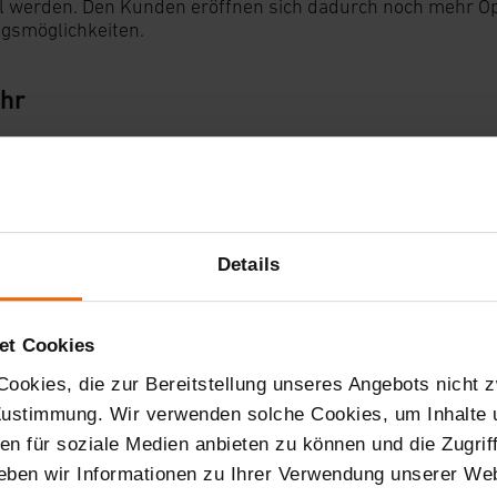
 werden. Den Kunden eröffnen sich dadurch noch mehr Opt
smöglichkeiten.
hr
2018
men im IFA Pressebereich!
Details
018 - Pressesammlung
en wir Ihnen unsere aktuellen Pressemitteilungen rund um
et Cookies
ie die Pressemitteilungen können Sie gerne für Pressezw
ookies, die zur Bereitstellung unseres Angebots nicht z
hr
 Zustimmung. Wir verwenden solche Cookies, um Inhalte
nen für soziale Medien anbieten zu können und die Zugri
eben wir Informationen zu Ihrer Verwendung unserer Web