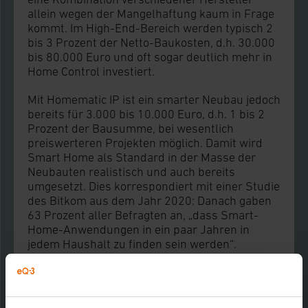
allein wegen der Mangelhaftung kaum in Frage
kommt. Im High-End-Bereich werden typisch 2
bis 3 Prozent der Netto-Baukosten, d.h. 30.000
bis 80.000 Euro und oft sogar deutlich mehr in
Home Control investiert.
Mit Homematic IP ist ein smarter Neubau jedoch
bereits für 3.000 bis 10.000 Euro, d.h. 1 bis 2
Prozent der Bausumme, bei wesentlich
preiswerteren Projekten möglich. Damit wird
Smart Home als Standard in der Masse der
Neubauten realistisch und auch bereits
umgesetzt. Dies korrespondiert mit einer Studie
des Bitkom aus dem Jahr 2020: Danach gaben
63 Prozent aller Befragten an, „dass Smart-
Home-Anwendungen in ein paar Jahren in
jedem Haushalt zu finden sein werden“.
Passend dazu ist auch das Wachstum von
Homematic IP im Fach-handwerk in 2021: Der
Umsatz hat sich im ersten Quartal 2021
gegenüber 2020 mehr als verdoppelt.