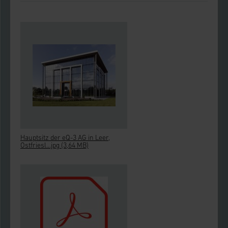
Impressum
|
Datenschutzerklärung
Hauptsitz der eQ-3 AG in Leer,
Ostfriesl...jpg
(3,64 MB)