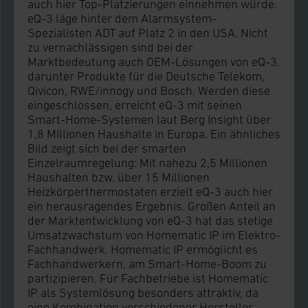
auch hier Top-Platzierungen einnehmen würde.
eQ-3 läge hinter dem Alarmsystem-
Spezialisten ADT auf Platz 2 in den USA. Nicht
zu vernachlässigen sind bei der
Marktbedeutung auch OEM-Lösungen von eQ-3,
darunter Produkte für die Deutsche Telekom,
Qivicon, RWE/innogy und Bosch. Werden diese
eingeschlossen, erreicht eQ-3 mit seinen
Smart-Home-Systemen laut Berg Insight über
1,8 Millionen Haushalte in Europa. Ein ähnliches
Bild zeigt sich bei der smarten
Einzelraumregelung: Mit nahezu 2,5 Millionen
Haushalten bzw. über 15 Millionen
Heizkörperthermostaten erzielt eQ-3 auch hier
ein herausragendes Ergebnis. Großen Anteil an
der Marktentwicklung von eQ-3 hat das stetige
Umsatzwachstum von Homematic IP im Elektro-
Fachhandwerk. Homematic IP ermöglicht es
Fachhandwerkern, am Smart-Home-Boom zu
partizipieren. Für Fachbetriebe ist Homematic
IP als Systemlösung besonders attraktiv, da
eine Kombination verschiedener Hersteller