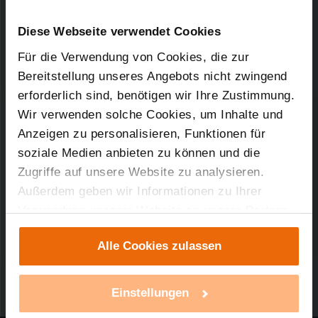
Diese Webseite verwendet Cookies
partner.homematic-ip.com
Für die Verwendung von Cookies, die zur
Bereitstellung unseres Angebots nicht zwingend
erforderlich sind, benötigen wir Ihre Zustimmung.
Neuigkeiten
Wir verwenden solche Cookies, um Inhalte und
Anzeigen zu personalisieren, Funktionen für
Was gibt es Neues bei Homematic IP? Wir
soziale Medien anbieten zu können und die
möchten Sie einladen, sich über aktuelle
Zugriffe auf unsere Website zu analysieren.
Entwicklungen, Produkte und Lösungen zu
Außerdem geben wir Informationen zu Ihrer
informieren.
Verwendung unserer Website an unsere Partner
für soziale Medien, Werbung und Analysen weiter.
zur Webseite
Alle Cookies zulassen
Unsere Partner führen diese Informationen
möglicherweise mit weiteren Daten zusammen,
die Sie ihnen bereitgestellt haben oder die sie im
Einstellungen
Rahmen Ihrer Nutzung der Dienste gesammelt