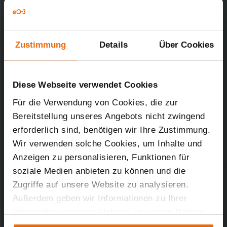
den Werkszustand zu versetzen.
Aus Sicherheitsgründen gibt es keinen
„Master-Schlüssel“ der für ein Rücksetzen
Zustimmung
Details
Über Cookies
der Komponente genutzt werden kann.
Einige unserer Partner bieten für diesen
Fall einen speziellen Service an. Bitte
Diese Webseite verwendet Cookies
wenden Sie sich in diesem Fall direkt an
Für die Verwendung von Cookies, die zur
Ihren Lieferanten. Dieser kann Ihnen
möglicherweise eine Lösung aufzeigen.
Bereitstellung unseres Angebots nicht zwingend
erforderlich sind, benötigen wir Ihre Zustimmung.
Wir verwenden solche Cookies, um Inhalte und
Anzeigen zu personalisieren, Funktionen für
soziale Medien anbieten zu können und die
Zugriffe auf unsere Website zu analysieren.
Außerdem geben wir Informationen zu Ihrer
Verwendung unserer Website an unsere Partner
für soziale Medien, Werbung und Analysen weiter.