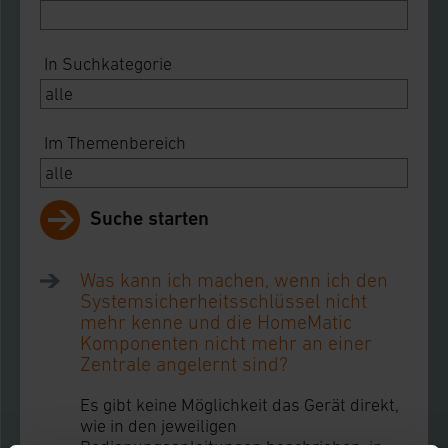
In Suchkategorie
Im Themenbereich
Suche starten
Was kann ich machen, wenn ich den
Systemsicherheitsschlüssel nicht
mehr kenne und die HomeMatic
Komponenten nicht mehr an einer
Zentrale angelernt sind?
Es gibt keine Möglichkeit das Gerät direkt,
wie in den jeweiligen
Bedienungsanleitungen beschrieben, in