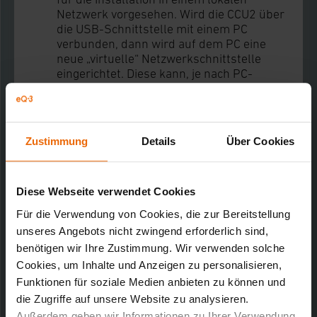
Netzwerk vorgesehen. Wird die CCU2 über
die USB-Schnittstelle mit einem PC
verbunden, dann wird auf dem PC eine
neue „virtuelle“ Netzwerkschnittstelle
eingerichtet. Diese kann, je nach PC-
Konfiguration, bestehende
Netzwerkverbindungen beeinflussen.
Dadurch ist es möglich, dass
Anwendungen, die eine Netzwerk- bzw.
Zustimmung
Details
Über Cookies
Internetverbindung benötigen, teilweise
oder nur eingeschränkt nutzbar sind. Nach
Trennung der USB-Verbindung sind die
Funktionen wie gewohnt wieder verfügbar.
Diese Webseite verwendet Cookies
Für die Verwendung von Cookies, die zur Bereitstellung
Wir empfehlen für einen dauerhaften
unseres Angebots nicht zwingend erforderlich sind,
Betrieb der CCU2 die LAN-Schnittstelle zu
benötigen wir Ihre Zustimmung. Wir verwenden solche
verwenden und die USB-Schnittstelle
Cookies, um Inhalte und Anzeigen zu personalisieren,
ausschließlich für eine temporäre
Verbindung zu nutzen.
Funktionen für soziale Medien anbieten zu können und
die Zugriffe auf unsere Website zu analysieren.
Außerdem geben wir Informationen zu Ihrer Verwendung