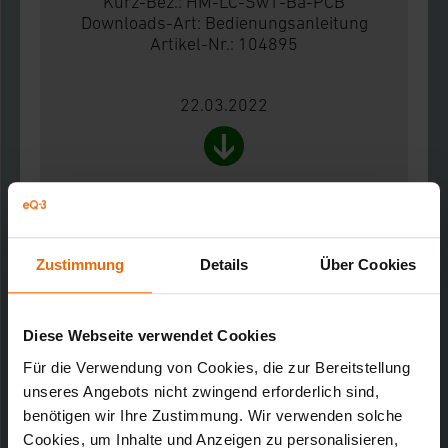
Kurz-Bez.: HM-LC-Sw1-Ba-PCB
Downloads-Art:
Bedienungsanleitung
Artikel-Nr.: 104895
22.03.2022
167,87 KB
HomeMatic Funk-Schaltaktor für
Batteriebetrieb
Zustimmung
Details
Über Cookies
Kurz-Bez.: HM-LC-Sw1-Ba-PCB
Downloads-Art:
Produktdatenblatt
Artikel-Nr.: 104895
Diese Webseite verwendet Cookies
Für die Verwendung von Cookies, die zur Bereitstellung
22.03.2022
unseres Angebots nicht zwingend erforderlich sind,
benötigen wir Ihre Zustimmung. Wir verwenden solche
Cookies, um Inhalte und Anzeigen zu personalisieren,