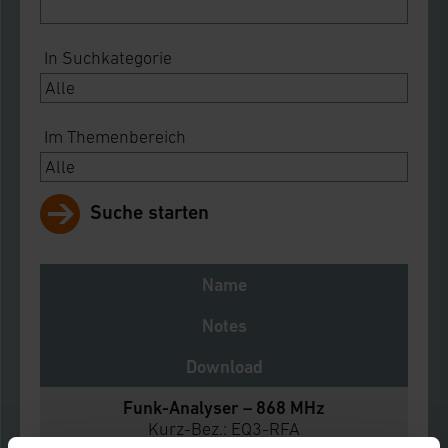
In Suchkategorie
Im Themenbereich
Suche starten
Name
Notes
Download
Funk-Analyser – 868 MHz
Kurz-Bez.: EQ3-RFA