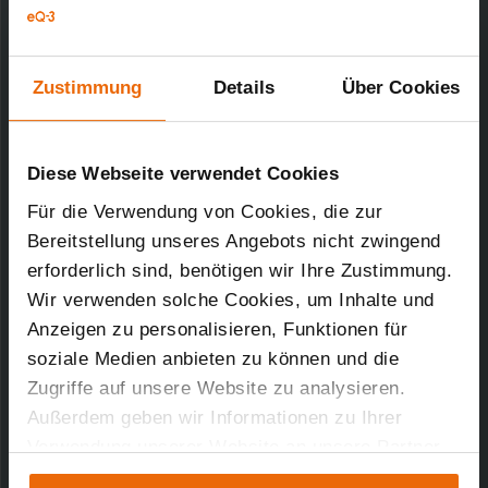
Downloads-Art:
Konformitätserklärung
Artikel-Nr.: 154121A0
Zustimmung
Details
Über Cookies
23.03.2021
Diese Webseite verwendet Cookies
40,24 KB
Für die Verwendung von Cookies, die zur
Funk-Analyser – 868 MHz
Bereitstellung unseres Angebots nicht zwingend
Kurz-Bez.: EQ3-RFA
erforderlich sind, benötigen wir Ihre Zustimmung.
Downloads-Art:
Produktdatenblatt
Artikel-Nr.: 154121A0
Wir verwenden solche Cookies, um Inhalte und
Anzeigen zu personalisieren, Funktionen für
soziale Medien anbieten zu können und die
27.08.2019
Zugriffe auf unsere Website zu analysieren.
Außerdem geben wir Informationen zu Ihrer
Verwendung unserer Website an unsere Partner
287,88 KB
für soziale Medien, Werbung und Analysen weiter.