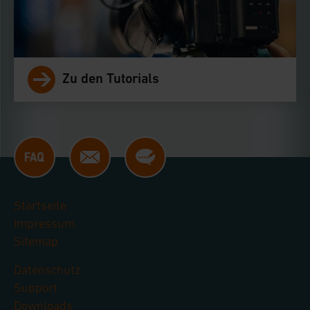
Einstellungen nicht längerfristig gespeichert
werden und dieses Banner erneut angezeigt wird.
Impressum
|
Datenschutzerklärung
Zu den Tutorials
Startseite
Impressum
Sitemap
Datenschutz
Support
Downloads