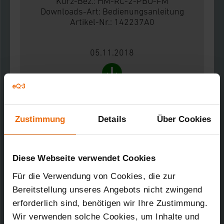
Kurz-Bez.: HM-RC-2-PBU-FM
Downloads-Art:
Bedienungsanleitung
Artikel-Nr.: 142237A0
05.11.2018
1,34 MB
HomeMatic Funk-Sender 2-fach für
Zustimmung
Details
Über Cookies
Markenschalter, Unterputzmontage
Kurz-Bez.: HM-RC-2-PBU-FM
Downloads-Art:
Produktdatenblatt
Artikel-Nr.: 142237A0
Diese Webseite verwendet Cookies
Für die Verwendung von Cookies, die zur
05.11.2018
Bereitstellung unseres Angebots nicht zwingend
erforderlich sind, benötigen wir Ihre Zustimmung.
Wir verwenden solche Cookies, um Inhalte und