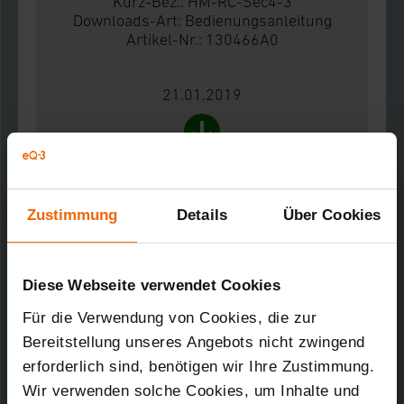
Kurz-Bez.: HM-RC-Sec4-3
Downloads-Art:
Bedienungsanleitung
Artikel-Nr.: 130466A0
21.01.2019
4,89 MB
HomeMatic Funk-Handsender 4 Tasten für
Zustimmung
Details
Über Cookies
Alarmfunktionen
Kurz-Bez.: HM-RC-Sec4-3
Downloads-Art:
Produktdatenblatt
Artikel-Nr.: 130466A0
Diese Webseite verwendet Cookies
Für die Verwendung von Cookies, die zur
21.01.2019
Bereitstellung unseres Angebots nicht zwingend
erforderlich sind, benötigen wir Ihre Zustimmung.
Wir verwenden solche Cookies, um Inhalte und