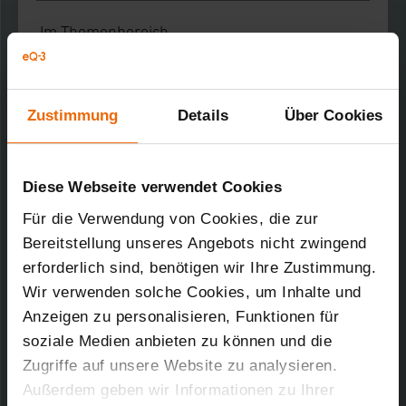
Im Themenbereich
Suche starten
Zustimmung
Details
Über Cookies
Name
Diese Webseite verwendet Cookies
Notes
Für die Verwendung von Cookies, die zur
Download
Bereitstellung unseres Angebots nicht zwingend
erforderlich sind, benötigen wir Ihre Zustimmung.
HM-CCU2 Firmware 2.59.7
Wir verwenden solche Cookies, um Inhalte und
Kurz-Bez.: HM-Cen-O-TW-x-x-2
Downloads-Art:
Firmware
Anzeigen zu personalisieren, Funktionen für
soziale Medien anbieten zu können und die
Changelog
Zugriffe auf unsere Website zu analysieren.
06.07.2021
Außerdem geben wir Informationen zu Ihrer