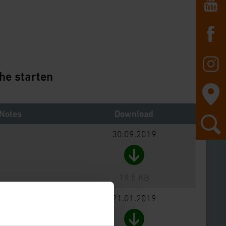
he starten
Notes
Download
30.09.2019
19,5 KB
21.01.2019