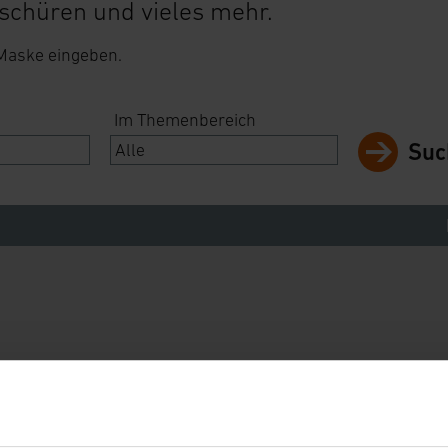
schüren und vieles mehr.
 Maske eingeben.
Im Themenbereich
Suc