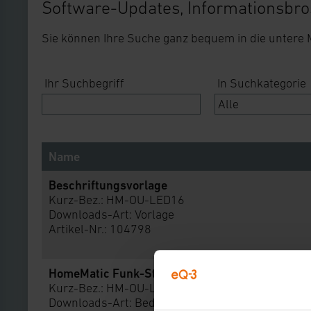
Software-Updates, Informationsbro
Sie können Ihre Suche ganz bequem in die untere
Ihr Suchbegriff
In Suchkategorie
Name
Beschriftungsvorlage
Kurz-Bez.: HM-OU-LED16
Downloads-Art:
Vorlage
Artikel-Nr.: 104798
HomeMatic Funk-Statusanzeige LED16
Kurz-Bez.: HM-OU-LED16
Downloads-Art:
Bedienungsanleitung