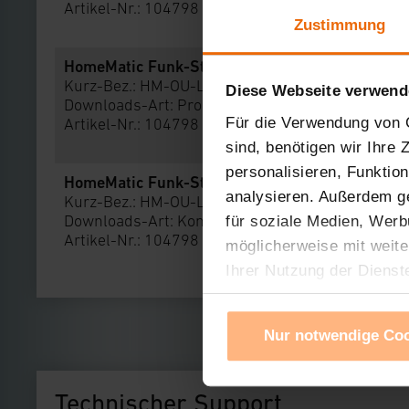
Artikel-Nr.: 104798
Zustimmung
HomeMatic Funk-Statusanzeige LED16
Kurz-Bez.: HM-OU-LED16
Diese Webseite verwend
Downloads-Art:
Produktdatenblatt
Für die Verwendung von C
Artikel-Nr.: 104798
sind, benötigen wir Ihre
personalisieren, Funktio
HomeMatic Funk-Statusanzeige LED16
analysieren. Außerdem g
Kurz-Bez.: HM-OU-LED16
Downloads-Art:
Konformitätserklärung
für soziale Medien, Werb
Artikel-Nr.: 104798
möglicherweise mit weite
Ihrer Nutzung der Dienst
Verwendung von Cookies f
Cookies nach Zweck und A
Nur notwendige Co
Sie können die Verwendun
Ihre erteilte Zustimmung
widerrufen. Ihre Browser-
Technischer Support