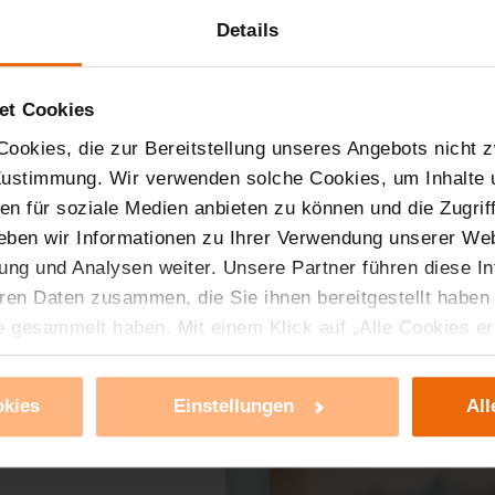
Details
et Cookies
ookies, die zur Bereitstellung unseres Angebots nicht z
 Zustimmung. Wir verwenden solche Cookies, um Inhalte
nen für soziale Medien anbieten zu können und die Zugri
eben wir Informationen zu Ihrer Verwendung unserer Web
ung und Analysen weiter. Unsere Partner führen diese I
ren Daten zusammen, die Sie ihnen bereitgestellt haben
e gesammelt haben. Mit einem Klick auf „Alle Cookies e
ür alle vorgenannten Zwecke zu. Eine detaillierte Auflis
nbieter ist durch Klick auf den Button „Ablehnen oder E
okies
Einstellungen
All
g nicht notwendiger Cookies ablehnen oder ihr ganz od
 können Sie jederzeit unter dem Link „Cookie Einstellun
Einstellungen können dazu führen, dass die Einstellungen