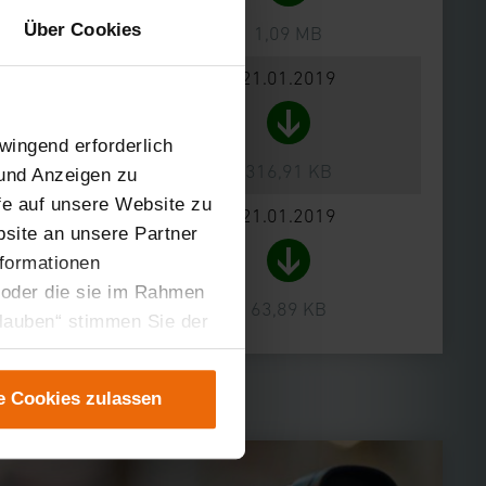
Über Cookies
1,09 MB
21.01.2019
wingend erforderlich
316,91 KB
 und Anzeigen zu
ffe auf unsere Website zu
21.01.2019
site an unsere Partner
nformationen
 oder die sie im Rahmen
63,89 KB
rlauben“ stimmen Sie der
tung der einzelnen
instellungen“ abrufbar.
e Cookies zulassen
er teilweise zustimmen.
gen“ anpassen oder
 nicht längerfristig