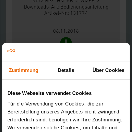
Kurz-Bez.: HM-PB-2-WM55-2
Downloads-Art:
Bedienungsanleitung
Artikel-Nr.: 131774
06.11.2018
502,15 KB
HomeMatic Funk-Wandtaster 2-fach,
Zustimmung
Details
Über Cookies
Aufputzmontage
Kurz-Bez.: HM-PB-2-WM55-2
Downloads-Art:
Produktdatenblatt
Artikel-Nr.: 131774
Diese Webseite verwendet Cookies
Für die Verwendung von Cookies, die zur
06.11.2018
Bereitstellung unseres Angebots nicht zwingend
erforderlich sind, benötigen wir Ihre Zustimmung.
Wir verwenden solche Cookies, um Inhalte und