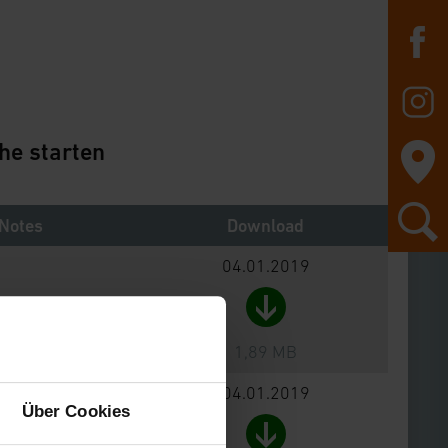
he starten
Notes
Download
04.01.2019
1,89 MB
04.01.2019
Über Cookies