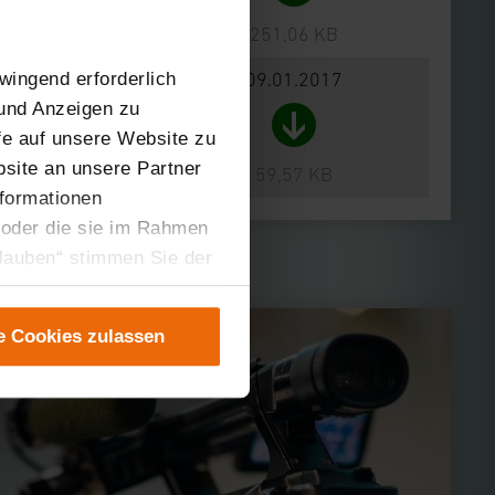
251,06 KB
09.01.2017
wingend erforderlich
 und Anzeigen zu
ffe auf unsere Website zu
site an unsere Partner
59,57 KB
nformationen
 oder die sie im Rahmen
rlauben“ stimmen Sie der
tung der einzelnen
instellungen“ abrufbar.
e Cookies zulassen
er teilweise zustimmen.
gen“ anpassen oder
 nicht längerfristig