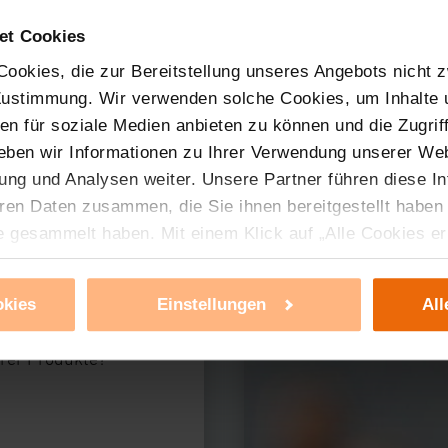
et Cookies
zmontage
ookies, die zur Bereitstellung unseres Angebots nicht z
 Zustimmung. Wir verwenden solche Cookies, um Inhalte
nen für soziale Medien anbieten zu können und die Zugri
eben wir Informationen zu Ihrer Verwendung unserer Web
ung und Analysen weiter. Unsere Partner führen diese I
ren Daten zusammen, die Sie ihnen bereitgestellt haben
e gesammelt haben. Mit einem Klick auf „Alle Cookies e
ür alle vorgenannten Zwecke zu. Eine detaillierte Auflis
nbieter ist durch Klick auf den Button „Ablehnen oder E
okies
Einstellungen
All
g nicht notwendiger Cookies ablehnen oder ihr ganz od
 können Sie jederzeit unter dem Link „Cookie Einstellun
erer Produkte?
Einstellungen können dazu führen, dass die Einstellungen
ieses Banner erneut angezeigt wird.