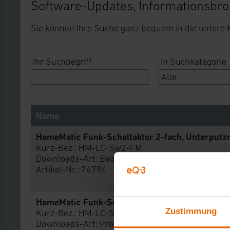
Software-Updates, Informationsbro
Sie können Ihre Suche ganz bequem in die untere
Ihr Suchbegriff
In Suchkategorie
Name
HomeMatic Funk-Schaltaktor 2-fach, Unterput
Kurz-Bez.: HM-LC-Sw2-FM
Downloads-Art:
Bedienungsanleitung
Artikel-Nr.: 76794
HomeMatic Funk-Schaltaktor 2-fach, Unterput
Zustimmung
Kurz-Bez.: HM-LC-Sw2-FM
Downloads-Art:
Produktdatenblatt