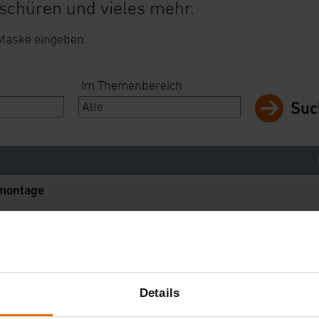
schüren und vieles mehr.
 Maske eingeben.
Im Themenbereich
Suc
zmontage
zmontage
Details