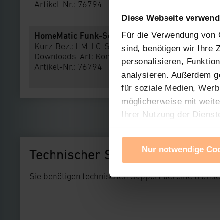
Artikel-Nr.: 76794
Diese Webseite verwend
HomeMatic Funk-Schaltaktor 2-fach, Unterput
Für die Verwendung von C
Kurz-Bez.: HM-LC-Sw2-FM
sind, benötigen wir Ihre
Downloads-Art:
Konformitätserklärung
personalisieren, Funktio
Artikel-Nr.: 76794
analysieren. Außerdem g
für soziale Medien, Werb
möglicherweise mit weite
Ihrer Nutzung der Dienst
Verwendung von Cookies f
Cookies nach Zweck und A
Nur notwendige Co
Technischer Support
Sie können die Verwendun
Ihre erteilte Zustimmung
Sie benötigen technischen Support bei einem uns
widerrufen. Ihre Browser-
gespeichert werden und d