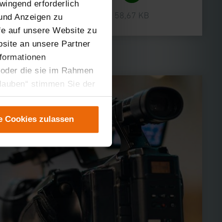
wingend erforderlich
58,67 KB
 und Anzeigen zu
ffe auf unsere Website zu
site an unsere Partner
nformationen
 oder die sie im Rahmen
rlauben“ stimmen Sie der
tung der einzelnen
instellungen“ abrufbar.
e Cookies zulassen
er teilweise zustimmen.
gen“ anpassen oder
 nicht längerfristig