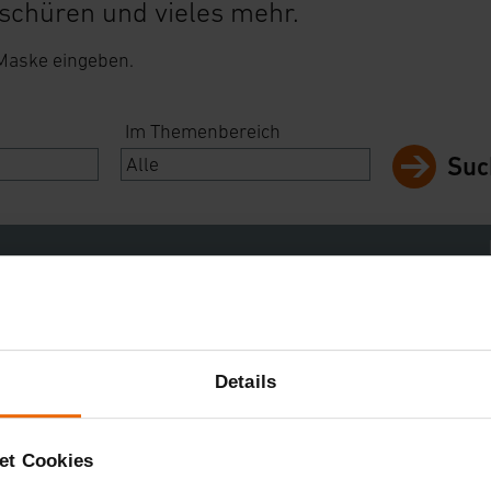
schüren und vieles mehr.
 Maske eingeben.
Im Themenbereich
Suc
utzmontage
Details
utzmontage
et Cookies