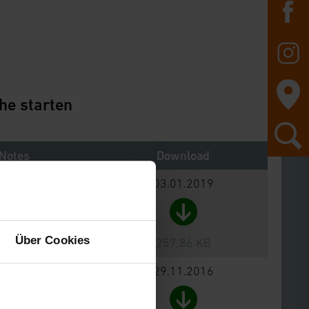
he starten
Notes
Download
03.01.2019
Über Cookies
257,86 KB
29.11.2016