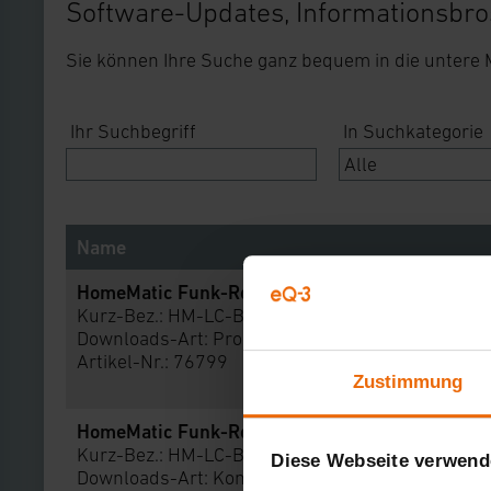
Software-Updates, Informationsbro
Sie können Ihre Suche ganz bequem in die untere
Ihr Suchbegriff
In Suchkategorie
Name
HomeMatic Funk-Rollladenaktor 1-fach, Unterp
Kurz-Bez.: HM-LC-Bl1-FM
Downloads-Art:
Produktdatenblatt
Artikel-Nr.: 76799
Zustimmung
HomeMatic Funk-Rollladenaktor 1-fach, Unterp
Kurz-Bez.: HM-LC-Bl1-FM
Diese Webseite verwend
Downloads-Art:
Konformitätserklärung