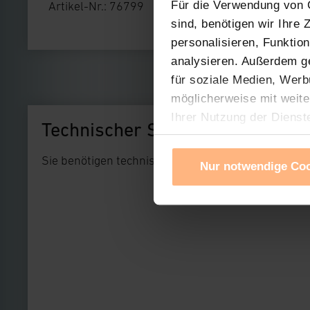
Für die Verwendung von C
Artikel-Nr.: 76799
sind, benötigen wir Ihre
personalisieren, Funktio
analysieren. Außerdem g
für soziale Medien, Werb
möglicherweise mit weite
Ihrer Nutzung der Dienst
Technischer Support
Verwendung von Cookies f
Cookies nach Zweck und A
Sie benötigen technischen Support bei einem uns
Nur notwendige Co
Sie können die Verwendun
Ihre erteilte Zustimmung
widerrufen. Ihre Browser-
gespeichert werden und d
Impressum
|
Datenschu