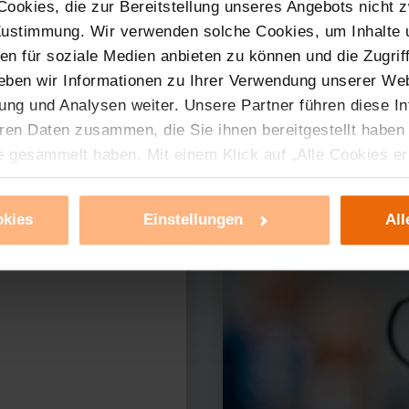
ookies, die zur Bereitstellung unseres Angebots nicht z
 Zustimmung. Wir verwenden solche Cookies, um Inhalte
nen für soziale Medien anbieten zu können und die Zugri
eben wir Informationen zu Ihrer Verwendung unserer Web
ung und Analysen weiter. Unsere Partner führen diese I
ren Daten zusammen, die Sie ihnen bereitgestellt haben
e gesammelt haben. Mit einem Klick auf „Alle Cookies e
ür alle vorgenannten Zwecke zu. Eine detaillierte Auflis
nbieter ist durch Klick auf den Button „Ablehnen oder E
erer Produkte?
okies
Einstellungen
All
g nicht notwendiger Cookies ablehnen oder ihr ganz od
 können Sie jederzeit unter dem Link „Cookie Einstellun
Einstellungen können dazu führen, dass die Einstellungen
ieses Banner erneut angezeigt wird.
tzerklärung