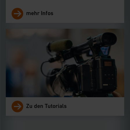
zustimmen. Ihre erteilte Zustimmung können Sie
mehr Infos
jederzeit unter dem Link „Cookie Einstellungen“
anpassen oder widerrufen. Ihre Browser-
Einstellungen können dazu führen, dass die
Einstellungen nicht längerfristig gespeichert
werden und dieses Banner erneut angezeigt wird.
Impressum
|
Datenschutzerklärung
Zu den Tutorials