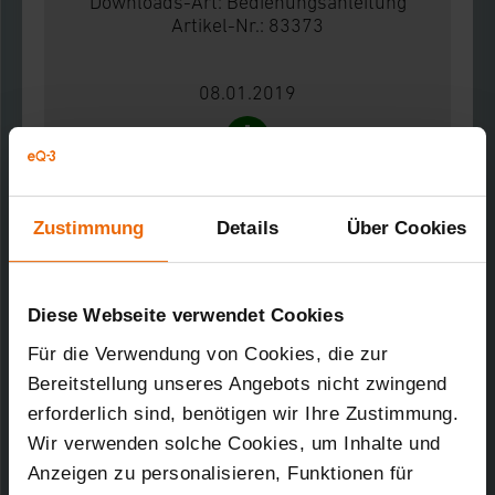
Downloads-Art:
Bedienungsanleitung
Artikel-Nr.: 83373
08.01.2019
1,77 MB
Zustimmung
Details
Über Cookies
HomeMatic Funk-Fensterantrieb WinMatic
Kurz-Bez.: HM-Sec-Win
Downloads-Art:
Produktdatenblatt
Artikel-Nr.: 83373
Diese Webseite verwendet Cookies
Für die Verwendung von Cookies, die zur
08.01.2019
Bereitstellung unseres Angebots nicht zwingend
erforderlich sind, benötigen wir Ihre Zustimmung.
Wir verwenden solche Cookies, um Inhalte und
249,14 KB
Anzeigen zu personalisieren, Funktionen für