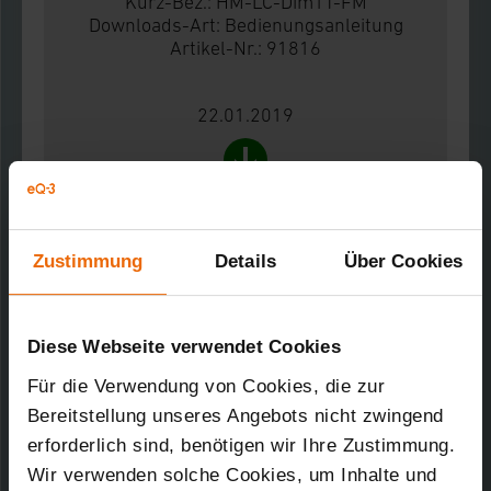
Kurz-Bez.: HM-LC-Dim1T-FM
Downloads-Art:
Bedienungsanleitung
Artikel-Nr.: 91816
22.01.2019
817,92 KB
HomeMatic Funk-Dimmaktor 1-fach,
Zustimmung
Details
Über Cookies
Phasenabschnitt, Unterputzmontage
Kurz-Bez.: HM-LC-Dim1T-FM
Downloads-Art:
Produktdatenblatt
Artikel-Nr.: 91816
Diese Webseite verwendet Cookies
Für die Verwendung von Cookies, die zur
22.01.2019
Bereitstellung unseres Angebots nicht zwingend
erforderlich sind, benötigen wir Ihre Zustimmung.
Wir verwenden solche Cookies, um Inhalte und