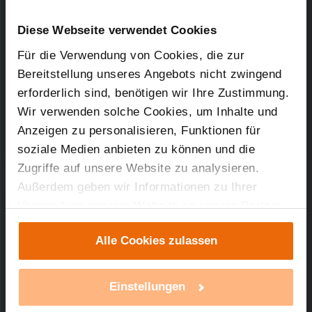
Kurz-Bez.: HM-LC-Dim1T-Pl-3
Downloads-Art:
Produktdatenblatt
Artikel-Nr.: 132087
Diese Webseite verwendet Cookies
Für die Verwendung von Cookies, die zur
06.11.2018
Bereitstellung unseres Angebots nicht zwingend
erforderlich sind, benötigen wir Ihre Zustimmung.
Wir verwenden solche Cookies, um Inhalte und
Anzeigen zu personalisieren, Funktionen für
309,59 KB
soziale Medien anbieten zu können und die
Zugriffe auf unsere Website zu analysieren.
Außerdem geben wir Informationen zu Ihrer
Verwendung unserer Website an unsere Partner
Technischer Support
für soziale Medien, Werbung und Analysen weiter.
Alle Cookies zulassen
Unsere Partner führen diese Informationen
Sie benötigen technischen Support bei einem
möglicherweise mit weiteren Daten zusammen,
unserer Produkte?
die Sie ihnen bereitgestellt haben oder die sie im
Einstellungen
Rahmen Ihrer Nutzung der Dienste gesammelt