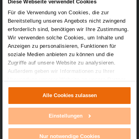
Diese Webseite verwendet Cookies
100,45 KB
Für die Verwendung von Cookies, die zur
HomeMatic Funk-Schaltaktor 1-fach,
Bereitstellung unseres Angebots nicht zwingend
Unterputzmontage
erforderlich sind, benötigen wir Ihre Zustimmung.
Kurz-Bez.: HM-LC-Sw1-FM
Downloads-Art:
Produktdatenblatt
Wir verwenden solche Cookies, um Inhalte und
Artikel-Nr.: 76793
Anzeigen zu personalisieren, Funktionen für
soziale Medien anbieten zu können und die
04.01.2019
Zugriffe auf unsere Website zu analysieren.
Außerdem geben wir Informationen zu Ihrer
Verwendung unserer Website an unsere Partner
für soziale Medien, Werbung und Analysen weiter.
267,32 KB
Alle Cookies zulassen
Unsere Partner führen diese Informationen
HomeMatic Funk-Schaltaktor 1-fach,
möglicherweise mit weiteren Daten zusammen,
Unterputzmontage
die Sie ihnen bereitgestellt haben oder die sie im
Kurz-Bez.: HM-LC-Sw1-FM
Einstellungen
Rahmen Ihrer Nutzung der Dienste gesammelt
Downloads-Art:
Konformitätserklärung
Artikel-Nr.: 76793
haben. Mit einem Klick auf „Alle Cookies
Nur notwendige Cookies
erlauben“ stimmen Sie der Verwendung von