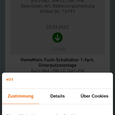
Kurz-Bez.: HM-LC-Sw1-FM
Downloads-Art:
Bedienungsanleitung
Artikel-Nr.: 76793
25.03.2022
1,83 MB
HomeMatic Funk-Schaltaktor 1-fach,
Unterputzmontage
Kurz-Bez.: HM-LC-Sw1-FM
Downloads-Art:
Konformitätserklärung
Artikel-Nr.: 76793
Zustimmung
Details
Über Cookies
14.01.2022