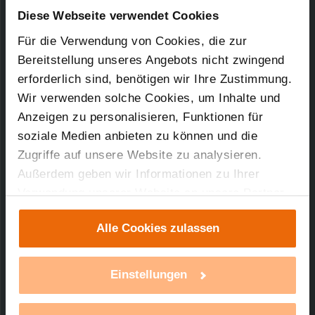
Artikel-Nr.: 170017
Diese Webseite verwendet Cookies
Für die Verwendung von Cookies, die zur
14.03.2019
Bereitstellung unseres Angebots nicht zwingend
erforderlich sind, benötigen wir Ihre Zustimmung.
Wir verwenden solche Cookies, um Inhalte und
214,36 KB
Anzeigen zu personalisieren, Funktionen für
soziale Medien anbieten zu können und die
Zugriffe auf unsere Website zu analysieren.
Außerdem geben wir Informationen zu Ihrer
Verwendung unserer Website an unsere Partner
Technischer Support
für soziale Medien, Werbung und Analysen weiter.
Alle Cookies zulassen
Unsere Partner führen diese Informationen
Sie benötigen technischen Support bei einem
unserer Produkte?
möglicherweise mit weiteren Daten zusammen,
die Sie ihnen bereitgestellt haben oder die sie im
Einstellungen
Rahmen Ihrer Nutzung der Dienste gesammelt
mehr Infos
haben. Mit einem Klick auf „Alle Cookies