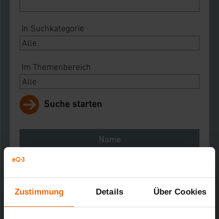
In Suchkategorie
Im Themenbereich
Suche starten
Name
Notes
Download
Zustimmung
Details
Über Cookies
Stellantrieb 24 V
Downloads-Art:
Produktdatenblatt