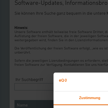
Software-Updates, Informationsbro
Sie können Ihre Suche ganz bequem in die untere
Hinweis:
Unsere Software enthält teilweise freie Software Dritter,
Auflistung der freien Software, die in der jeweiligen Sof
weitergegeben wird, finden Sie in den Lizenzinformatione
Die Veröffentlichung der freien Software erfolgt, „wie es 
unberührt.
Sofern die jeweiligen Lizenzbedingungen es erfordern, stel
freien Software zur Verfügung. Kontaktieren Sie uns hierfü
Ihr Suchbegriff
In Suchkategorie
Zustimmung
Name