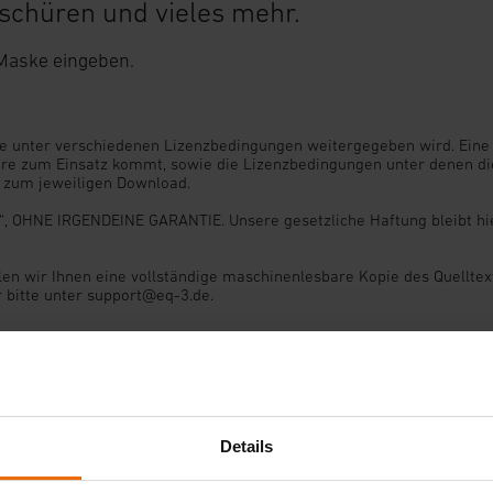
schüren und vieles mehr.
 Maske eingeben.
 die unter verschiedenen Lizenzbedingungen weitergegeben wird. Eine
tware zum Einsatz kommt, sowie die Lizenzbedingungen unter denen d
n zum jeweiligen Download.
ist“, OHNE IRGENDEINE GARANTIE. Unsere gesetzliche Haftung bleibt h
len wir Ihnen eine vollständige maschinenlesbare Kopie des Quelltex
r bitte unter support@eq-3.de.
Im Themenbereich
Suc
Details