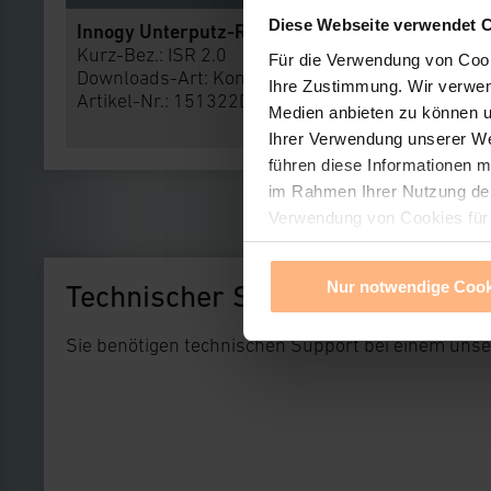
Diese Webseite verwendet 
Innogy Unterputz-Rollladenaktor 2.0
Kurz-Bez.: ISR 2.0
Für die Verwendung von Cooki
Downloads-Art:
Konformitätserklärung
Ihre Zustimmung. Wir verwend
Artikel-Nr.: 151322D0A
Medien anbieten zu können u
Ihrer Verwendung unserer We
führen diese Informationen m
im Rahmen Ihrer Nutzung der
Verwendung von Cookies für a
und Anbieter ist durch Klick
notwendiger Cookies ablehnen
Nur notwendige Cook
Technischer Support
unter dem Link „Cookie Einst
die Einstellungen nicht länge
Sie benötigen technischen Support bei einem uns
Impressum
|
Datenschutzer