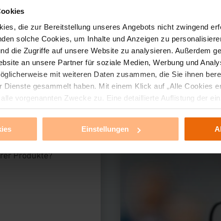
Cookies
es, die zur Bereitstellung unseres Angebots nicht zwingend erfo
en solche Cookies, um Inhalte und Anzeigen zu personalisieren
nd die Zugriffe auf unsere Website zu analysieren. Außerdem ge
bsite an unsere Partner für soziale Medien, Werbung und Analy
öglicherweise mit weiteren Daten zusammen, die Sie ihnen bereit
 Dienste gesammelt haben. Mit einem Klick auf „Alle Cookies e
lle vorgenannten Zwecke zu. Eine detaillierte Auflistung der 
 auf den Button „Ablehnen oder Einstellungen“ abrufbar. Sie könn
 oder ihr ganz oder teilweise zustimmen. Ihre erteilte Zustimm
ies
Einstellungen
A
ellungen“ anpassen oder widerrufen. Ihre Browser-Einstellunge
rfristig gespeichert werden und dieses Banner erneut angezeigt w
erer Produkte?
klärung