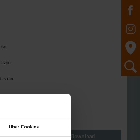
iese
iervon
tes der
he starten
Über Cookies
Notes
Download