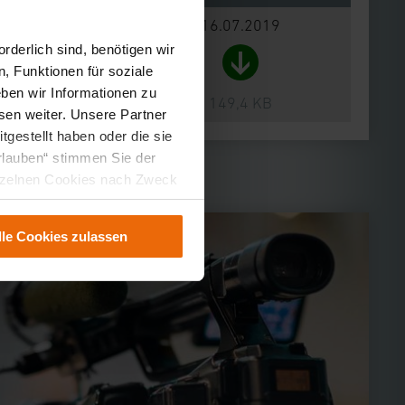
16.07.2019
rderlich sind, benötigen wir
, Funktionen für soziale
ben wir Informationen zu
149,4 KB
sen weiter. Unsere Partner
gestellt haben oder die sie
rlauben“ stimmen Sie der
einzelnen Cookies nach Zweck
en die Verwendung nicht
ung können Sie jederzeit
lle Cookies zulassen
n können dazu führen, dass
ird.