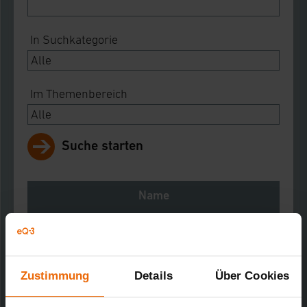
In Suchkategorie
Im Themenbereich
Suche starten
Name
Notes
Download
Zustimmung
Details
Über Cookies
Innogy Tür-/Fenstersensor 2.0 (optisch)
Kurz-Bez.: WDSo 2.0