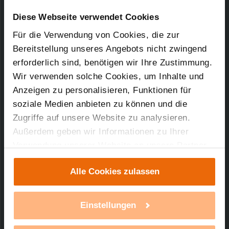
Downloads-Art:
Konformitätserklärung
Artikel-Nr.: 140733E0A
Diese Webseite verwendet Cookies
Für die Verwendung von Cookies, die zur
16.07.2019
Bereitstellung unseres Angebots nicht zwingend
erforderlich sind, benötigen wir Ihre Zustimmung.
Wir verwenden solche Cookies, um Inhalte und
152,18 KB
Anzeigen zu personalisieren, Funktionen für
soziale Medien anbieten zu können und die
Zugriffe auf unsere Website zu analysieren.
Außerdem geben wir Informationen zu Ihrer
Verwendung unserer Website an unsere Partner
Technischer Support
für soziale Medien, Werbung und Analysen weiter.
Alle Cookies zulassen
Unsere Partner führen diese Informationen
Sie benötigen technischen Support bei einem
möglicherweise mit weiteren Daten zusammen,
unserer Produkte?
die Sie ihnen bereitgestellt haben oder die sie im
Einstellungen
Rahmen Ihrer Nutzung der Dienste gesammelt
mehr Infos
haben. Mit einem Klick auf „Alle Cookies