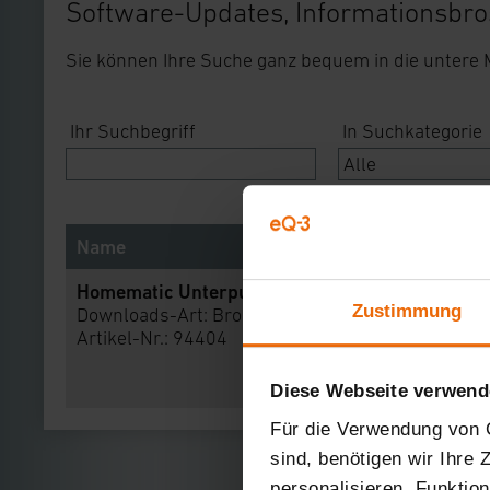
Software-Updates, Informationsbro
Sie können Ihre Suche ganz bequem in die untere
Ihr Suchbegriff
In Suchkategorie
Name
Homematic Unterputz-Aktoren für Markenschal
Zustimmung
Downloads-Art:
Broschüre
Artikel-Nr.: 94404
Diese Webseite verwend
Für die Verwendung von C
sind, benötigen wir Ihre
personalisieren, Funktio