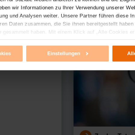
eben wir Informationen zu Ihrer Verwendung unserer Web
ung und Analysen weiter. Unsere Partner führen diese I
ren Daten zusammen, die Sie ihnen bereitgestellt haben
erer Produkte?
e gesammelt haben. Mit einem Klick auf „Alle Cookies e
ür alle vorgenannten Zwecke zu. Eine detaillierte Auflis
nbieter ist durch Klick auf den Button „Ablehnen oder E
okies
Einstellungen
All
g nicht notwendiger Cookies ablehnen oder ihr ganz od
 können Sie jederzeit unter dem Link „Cookie Einstellun
Einstellungen können dazu führen, dass die Einstellungen
ieses Banner erneut angezeigt wird.
tzerklärung