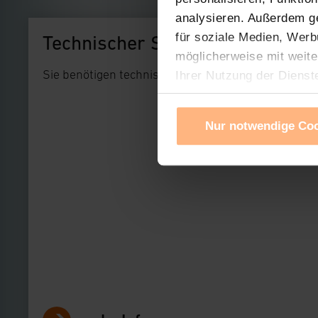
analysieren. Außerdem g
für soziale Medien, Werb
Technischer Support
möglicherweise mit weite
Sie benötigen technischen Support bei einem uns
Ihrer Nutzung der Dienst
Verwendung von Cookies f
Cookies nach Zweck und A
Nur notwendige Co
Sie können die Verwendun
Ihre erteilte Zustimmung
widerrufen. Ihre Browser-
gespeichert werden und d
Impressum
|
Datenschu