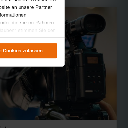
site an unsere Partner
nformationen
 oder die sie im Rahmen
rlauben“ stimmen Sie der
tung der einzelnen
instellungen“ abrufbar.
e Cookies zulassen
er teilweise zustimmen.
gen“ anpassen oder
 nicht längerfristig