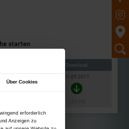
he starten
Notes
Download
01.09.2017
Über Cookies
2,55 MB
wingend erforderlich
 und Anzeigen zu
ffe auf unsere Website zu