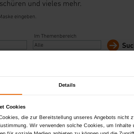
schüren und vieles mehr.
 Maske eingeben.
Im Themenbereich
Suc
ter
Details
et Cookies
ookies, die zur Bereitstellung unseres Angebots nicht z
 Zustimmung. Wir verwenden solche Cookies, um Inhalte
nen für soziale Medien anbieten zu können und die Zugri