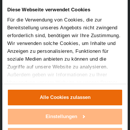
Downloads-Art:
Konformitätserklärung
Artikel-Nr.: 90825
Diese Webseite verwendet Cookies
Für die Verwendung von Cookies, die zur
12.10.2007
Bereitstellung unseres Angebots nicht zwingend
erforderlich sind, benötigen wir Ihre Zustimmung.
Wir verwenden solche Cookies, um Inhalte und
85,95 KB
Anzeigen zu personalisieren, Funktionen für
soziale Medien anbieten zu können und die
Zugriffe auf unsere Website zu analysieren.
Außerdem geben wir Informationen zu Ihrer
Verwendung unserer Website an unsere Partner
Technischer Support
für soziale Medien, Werbung und Analysen weiter.
Alle Cookies zulassen
Unsere Partner führen diese Informationen
Sie benötigen technischen Support bei einem
möglicherweise mit weiteren Daten zusammen,
unserer Produkte?
die Sie ihnen bereitgestellt haben oder die sie im
Einstellungen
Rahmen Ihrer Nutzung der Dienste gesammelt
mehr Infos
haben. Mit einem Klick auf „Alle Cookies