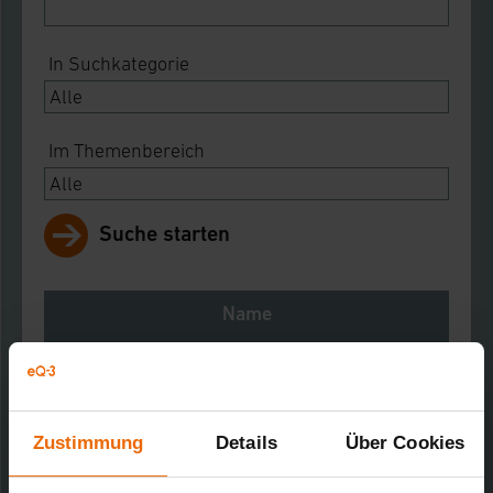
In Suchkategorie
Im Themenbereich
Suche starten
Name
Notes
Download
Zustimmung
Details
Über Cookies
FHT 8 Funk-Heizkörperthermostat
Kurz-Bez.: FHT8R-2