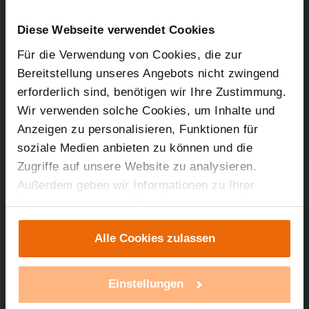
Kurz-Bez.: BC-RT-TRX-CyG-MD
Downloads-Art:
Konformitätserklärung
Artikel-Nr.: 105997
Diese Webseite verwendet Cookies
Für die Verwendung von Cookies, die zur
24.04.2013
Bereitstellung unseres Angebots nicht zwingend
erforderlich sind, benötigen wir Ihre Zustimmung.
Wir verwenden solche Cookies, um Inhalte und
Anzeigen zu personalisieren, Funktionen für
44,71 KB
soziale Medien anbieten zu können und die
Zugriffe auf unsere Website zu analysieren.
Außerdem geben wir Informationen zu Ihrer
Verwendung unserer Website an unsere Partner
Technischer Support
für soziale Medien, Werbung und Analysen weiter.
Alle Cookies zulassen
Unsere Partner führen diese Informationen
Sie benötigen technischen Support bei einem
möglicherweise mit weiteren Daten zusammen,
unserer Produkte?
die Sie ihnen bereitgestellt haben oder die sie im
Einstellungen
Rahmen Ihrer Nutzung der Dienste gesammelt