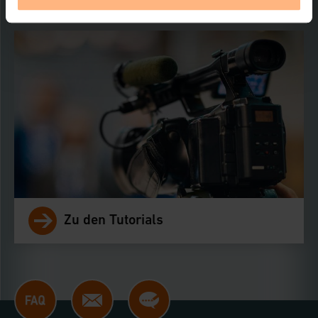
Klick auf den Button „Ablehnen oder Einstellungen“
abrufbar. Sie können die Verwendung nicht notwendiger
Cookies ablehnen oder ihr ganz oder teilweise
zustimmen. Ihre erteilte Zustimmung können Sie
jederzeit unter dem Link „Cookie Einstellungen“
anpassen oder widerrufen. Ihre Browser-Einstellungen
können dazu führen, dass die Einstellungen nicht
längerfristig gespeichert werden und dieses Banner
erneut angezeigt wird.
Impressum
|
Datenschutzerklärung
Zu den Tutorials