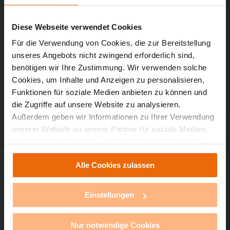
Downloads-Art:
Konformitätserklärung
Artikel-Nr.: 131940
Diese Webseite verwendet Cookies
12.11.2013
Für die Verwendung von Cookies, die zur Bereitstellung
unseres Angebots nicht zwingend erforderlich sind,
benötigen wir Ihre Zustimmung. Wir verwenden solche
Cookies, um Inhalte und Anzeigen zu personalisieren,
39,31 KB
Funktionen für soziale Medien anbieten zu können und
die Zugriffe auf unsere Website zu analysieren.
Außerdem geben wir Informationen zu Ihrer Verwendung
unserer Website an unsere Partner für soziale Medien,
Werbung und Analysen weiter. Unsere Partner führen
Technischer Support
diese Informationen möglicherweise mit weiteren Daten
Alle Cookies zulassen
zusammen, die Sie ihnen bereitgestellt haben oder die
sie im Rahmen Ihrer Nutzung der Dienste gesammelt
Sie benötigen technischen Support bei einem
unserer Produkte?
haben. Mit einem Klick auf „Alle Cookies erlauben“
Einstellungen
stimmen Sie der Verwendung von Cookies für alle
vorgenannten Zwecke zu. Eine detaillierte Auflistung der
mehr Infos
Nur notwendige Cookies
einzelnen Cookies nach Zweck und Anbieter ist durch