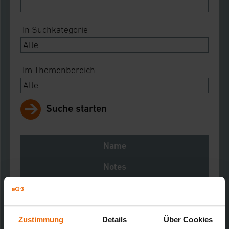
In Suchkategorie
Im Themenbereich
Suche starten
Name
Notes
Download
MAX! Zwischenstecker-Schaltaktor - Hama
Kurz-Bez.: BC-TS-Sw-Pl-Ha
Zustimmung
Details
Über Cookies