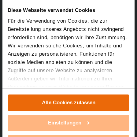
Downloads-Art:
Konformitätserklärung
Artikel-Nr.: 99017CxC
Diese Webseite verwendet Cookies
Für die Verwendung von Cookies, die zur
27.08.2015
Bereitstellung unseres Angebots nicht zwingend
erforderlich sind, benötigen wir Ihre Zustimmung.
Wir verwenden solche Cookies, um Inhalte und
126,64 KB
Anzeigen zu personalisieren, Funktionen für
soziale Medien anbieten zu können und die
Zugriffe auf unsere Website zu analysieren.
Außerdem geben wir Informationen zu Ihrer
Verwendung unserer Website an unsere Partner
Technischer Support
für soziale Medien, Werbung und Analysen weiter.
Alle Cookies zulassen
Unsere Partner führen diese Informationen
Sie benötigen technischen Support bei einem
möglicherweise mit weiteren Daten zusammen,
unserer Produkte?
die Sie ihnen bereitgestellt haben oder die sie im
Einstellungen
Rahmen Ihrer Nutzung der Dienste gesammelt
mehr Infos
haben. Mit einem Klick auf „Alle Cookies