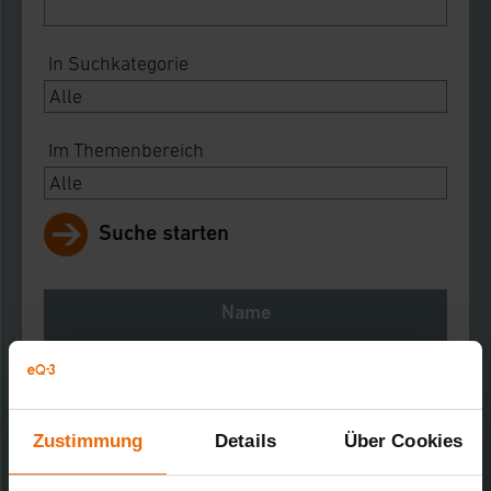
In Suchkategorie
Im Themenbereich
Suche starten
Name
Notes
Download
Zustimmung
Details
Über Cookies
MAX! Heizkörperthermostat+ - Komforthaus
Kurz-Bez.: BC-RT-TRX-CyG-3-KH