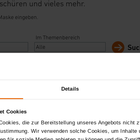
schüren und vieles mehr.
 Maske eingeben.
Im Themenbereich
Suc
tecker
Details
et Cookies
ookies, die zur Bereitstellung unseres Angebots nicht z
 Zustimmung. Wir verwenden solche Cookies, um Inhalte
nen für soziale Medien anbieten zu können und die Zugri