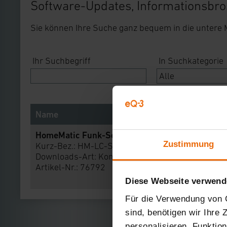
Software-Updates, Informationsbro
Sie können Ihre Suche ganz bequem in die untere
Ihr Suchbegriff
In Suchkategorie
Name
HomeMatic Funk-Schaltaktor 1-fach, Zwischens
Zustimmung
Kurz-Bez.: HM-LC-Sw1-Pl
Downloads-Art:
Konformitätserklärung
Artikel-Nr.: 76792
Diese Webseite verwend
Für die Verwendung von C
sind, benötigen wir Ihre
personalisieren, Funktio