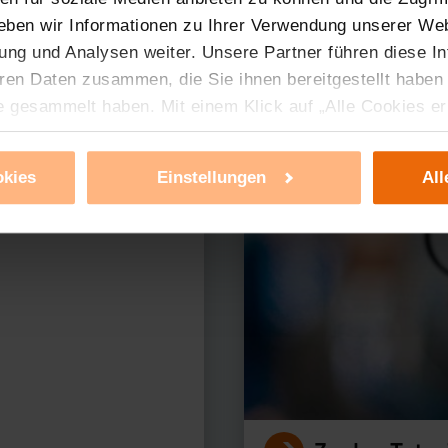
eben wir Informationen zu Ihrer Verwendung unserer Web
ung und Analysen weiter. Unsere Partner führen diese I
ren Daten zusammen, die Sie ihnen bereitgestellt haben
erer Produkte?
e gesammelt haben. Mit einem Klick auf „Alle Cookies e
ür alle vorgenannten Zwecke zu. Eine detaillierte Auflis
nbieter ist durch Klick auf den Button „Ablehnen oder E
okies
Einstellungen
All
g nicht notwendiger Cookies ablehnen oder ihr ganz od
 können Sie jederzeit unter dem Link „Cookie Einstellun
Einstellungen können dazu führen, dass die Einstellungen
ieses Banner erneut angezeigt wird.
tzerklärung