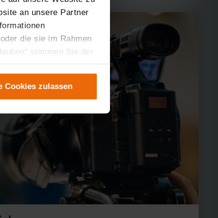
site an unsere Partner
nformationen
 oder die sie im Rahmen
rlauben“ stimmen Sie der
tung der einzelnen
instellungen“ abrufbar.
e Cookies zulassen
er teilweise zustimmen.
gen“ anpassen oder
 nicht längerfristig