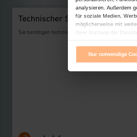
analysieren. Außerdem g
für soziale Medien, Werb
Technischer Support
möglicherweise mit weite
Sie benötigen technischen Support bei einem uns
Ihrer Nutzung der Dienst
Verwendung von Cookies f
Cookies nach Zweck und A
Nur notwendige Co
Sie können die Verwendun
Ihre erteilte Zustimmung
widerrufen. Ihre Browser-
gespeichert werden und d
Impressum
|
Datenschu