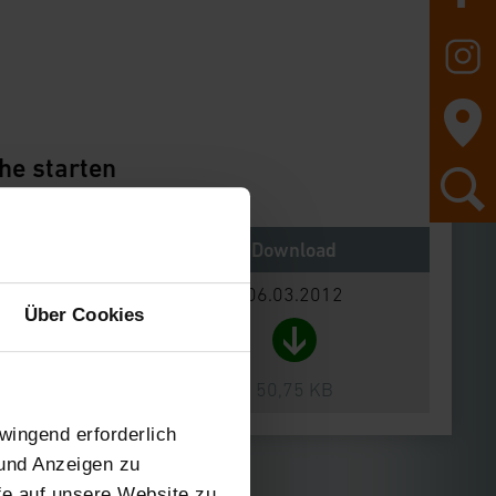
he starten
Notes
Download
06.03.2012
Über Cookies
50,75 KB
wingend erforderlich
 und Anzeigen zu
ffe auf unsere Website zu