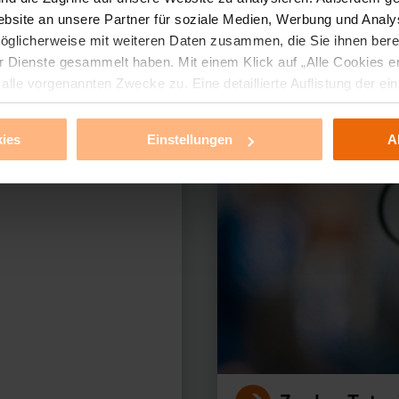
bsite an unsere Partner für soziale Medien, Werbung und Analy
öglicherweise mit weiteren Daten zusammen, die Sie ihnen bereit
 Dienste gesammelt haben. Mit einem Klick auf „Alle Cookies e
lle vorgenannten Zwecke zu. Eine detaillierte Auflistung der 
erer Produkte?
 auf den Button „Ablehnen oder Einstellungen“ abrufbar. Sie könn
 oder ihr ganz oder teilweise zustimmen. Ihre erteilte Zustimm
ies
Einstellungen
A
ellungen“ anpassen oder widerrufen. Ihre Browser-Einstellunge
rfristig gespeichert werden und dieses Banner erneut angezeigt w
klärung