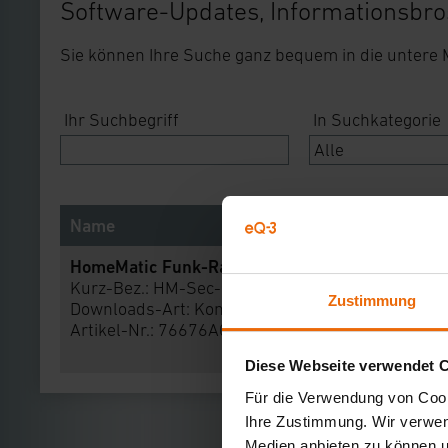
Software-Updates, Informationsbro
Sie können Ihre Suche ganz bequem in die untere
Ihr Suchbegriff
In Suchkategorie
Name
HomeMatic Funk-Rauchmelder
Kurz-Bez.: HM-Sec-SD
Zustimmung
Downloads-Art:
Konformitätserklärung
Artikel-Nr.: 76676A0
Diese Webseite verwendet 
Für die Verwendung von Cooki
Ihre Zustimmung. Wir verwend
Medien anbieten zu können u