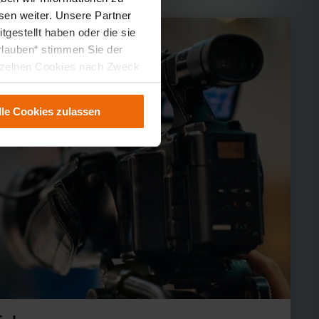
sen weiter. Unsere Partner
gestellt haben oder die sie
rlauben“ stimmen Sie der
einzelnen Cookies nach Zweck
en die Verwendung nicht
ung können Sie jederzeit
lle Cookies zulassen
n können dazu führen, dass
ird.