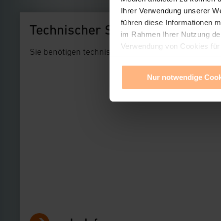
Ihrer Verwendung unserer We
führen diese Informationen m
Technischer Support
im Rahmen Ihrer Nutzung der
Verwendung von Cookies für a
Sie benötigen technischen Support bei einem uns
und Anbieter ist durch Klick
notwendiger Cookies ablehnen
Nur notwendige Cook
unter dem Link „Cookie Einst
die Einstellungen nicht länge
Impressum
|
Datenschutzer