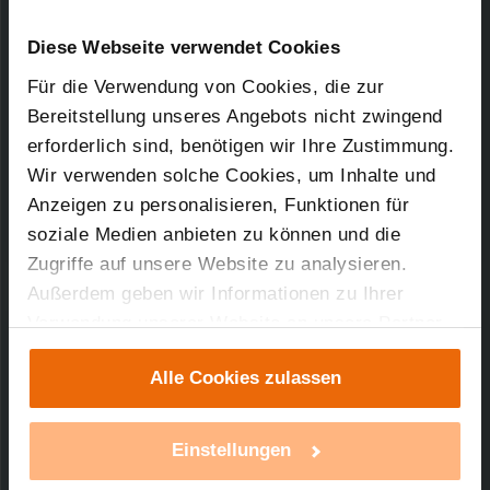
Kurz-Bez.: HM-RC-4-B
Downloads-Art:
Konformitätserklärung
Artikel-Nr.: 76778
Diese Webseite verwendet Cookies
Für die Verwendung von Cookies, die zur
06.03.2012
Bereitstellung unseres Angebots nicht zwingend
erforderlich sind, benötigen wir Ihre Zustimmung.
Wir verwenden solche Cookies, um Inhalte und
Anzeigen zu personalisieren, Funktionen für
27,99 KB
soziale Medien anbieten zu können und die
Zugriffe auf unsere Website zu analysieren.
Außerdem geben wir Informationen zu Ihrer
Verwendung unserer Website an unsere Partner
Technischer Support
für soziale Medien, Werbung und Analysen weiter.
Alle Cookies zulassen
Unsere Partner führen diese Informationen
Sie benötigen technischen Support bei einem
möglicherweise mit weiteren Daten zusammen,
unserer Produkte?
die Sie ihnen bereitgestellt haben oder die sie im
Einstellungen
Rahmen Ihrer Nutzung der Dienste gesammelt