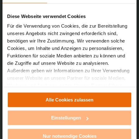
Downloads-Art:
Konformitätserklärung
Artikel-Nr.: 83918
Diese Webseite verwendet Cookies
05.07.2010
Für die Verwendung von Cookies, die zur Bereitstellung
unseres Angebots nicht zwingend erforderlich sind,
benötigen wir Ihre Zustimmung. Wir verwenden solche
Cookies, um Inhalte und Anzeigen zu personalisieren,
45,42 KB
Funktionen für soziale Medien anbieten zu können und
die Zugriffe auf unsere Website zu analysieren.
Außerdem geben wir Informationen zu Ihrer Verwendung
unserer Website an unsere Partner für soziale Medien,
Werbung und Analysen weiter. Unsere Partner führen
Technischer Support
diese Informationen möglicherweise mit weiteren Daten
Alle Cookies zulassen
zusammen, die Sie ihnen bereitgestellt haben oder die
sie im Rahmen Ihrer Nutzung der Dienste gesammelt
Sie benötigen technischen Support bei einem
unserer Produkte?
haben. Mit einem Klick auf „Alle Cookies erlauben“
Einstellungen
stimmen Sie der Verwendung von Cookies für alle
vorgenannten Zwecke zu. Eine detaillierte Auflistung der
mehr Infos
Nur notwendige Cookies
einzelnen Cookies nach Zweck und Anbieter ist durch