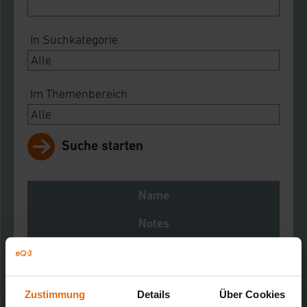
In Suchkategorie
Im Themenbereich
Suche starten
Name
Notes
Download
HomeMatic Funk-Alarmzentrale, weiß
Kurz-Bez.: HM-Sec-Cen
Zustimmung
Details
Über Cookies