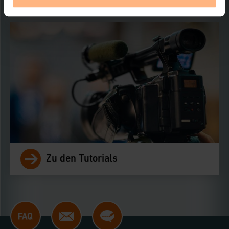
Klick auf den Button „Ablehnen oder Einstellungen“
abrufbar. Sie können die Verwendung nicht notwendiger
Cookies ablehnen oder ihr ganz oder teilweise
zustimmen. Ihre erteilte Zustimmung können Sie
jederzeit unter dem Link „Cookie Einstellungen“
anpassen oder widerrufen. Ihre Browser-Einstellungen
können dazu führen, dass die Einstellungen nicht
längerfristig gespeichert werden und dieses Banner
erneut angezeigt wird.
Impressum
|
Datenschutzerklärung
Zu den Tutorials