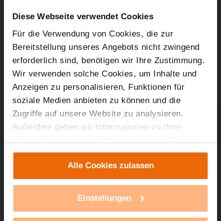
Downloads-Art:
Konformitätserklärung
Artikel-Nr.: 92728
Diese Webseite verwendet Cookies
Für die Verwendung von Cookies, die zur
02.09.2010
Bereitstellung unseres Angebots nicht zwingend
erforderlich sind, benötigen wir Ihre Zustimmung.
Wir verwenden solche Cookies, um Inhalte und
44,92 KB
Anzeigen zu personalisieren, Funktionen für
soziale Medien anbieten zu können und die
Zugriffe auf unsere Website zu analysieren.
Außerdem geben wir Informationen zu Ihrer
Verwendung unserer Website an unsere Partner
Technischer Support
für soziale Medien, Werbung und Analysen weiter.
Alle Cookies zulassen
Unsere Partner führen diese Informationen
Sie benötigen technischen Support bei einem
möglicherweise mit weiteren Daten zusammen,
unserer Produkte?
die Sie ihnen bereitgestellt haben oder die sie im
Einstellungen
Rahmen Ihrer Nutzung der Dienste gesammelt
mehr Infos
haben. Mit einem Klick auf „Alle Cookies