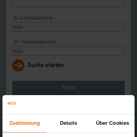
In Suchkategorie
Im Themenbereich
Suche starten
Name
Notes
Download
Zustimmung
Details
Über Cookies
Heizkörperthermostat Classic Model J
Kurz-Bez.: CC-RT-B-CyJ-W