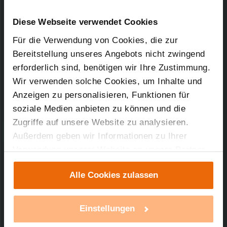
Kurz-Bez.: CC-RT-RX-BaG-W-R5
Downloads-Art:
Konformitätserklärung
Artikel-Nr.: 92055
Diese Webseite verwendet Cookies
Für die Verwendung von Cookies, die zur
11.08.2010
Bereitstellung unseres Angebots nicht zwingend
erforderlich sind, benötigen wir Ihre Zustimmung.
Wir verwenden solche Cookies, um Inhalte und
Anzeigen zu personalisieren, Funktionen für
45,46 KB
soziale Medien anbieten zu können und die
Zugriffe auf unsere Website zu analysieren.
Außerdem geben wir Informationen zu Ihrer
Verwendung unserer Website an unsere Partner
Technischer Support
für soziale Medien, Werbung und Analysen weiter.
Alle Cookies zulassen
Unsere Partner führen diese Informationen
Sie benötigen technischen Support bei einem
möglicherweise mit weiteren Daten zusammen,
unserer Produkte?
die Sie ihnen bereitgestellt haben oder die sie im
Einstellungen
Rahmen Ihrer Nutzung der Dienste gesammelt