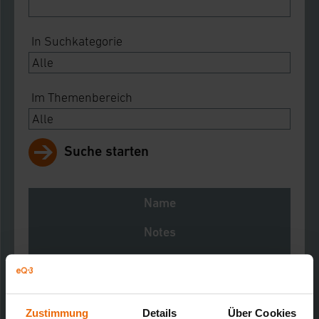
In Suchkategorie
Im Themenbereich
Suche starten
Name
Notes
Download
Funk-Heizkörperthermostat Comfort Model
A
Zustimmung
Details
Über Cookies