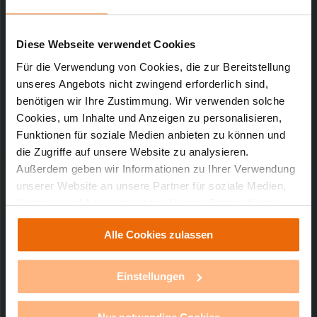
Kurz-Bez.: CC-RT-RX-VM-W-R5
Downloads-Art:
Konformitätserklärung
Artikel-Nr.: 90127
Diese Webseite verwendet Cookies
Für die Verwendung von Cookies, die zur Bereitstellung
16.09.2009
unseres Angebots nicht zwingend erforderlich sind,
benötigen wir Ihre Zustimmung. Wir verwenden solche
Cookies, um Inhalte und Anzeigen zu personalisieren,
86,22 KB
Funktionen für soziale Medien anbieten zu können und
die Zugriffe auf unsere Website zu analysieren.
Außerdem geben wir Informationen zu Ihrer Verwendung
unserer Website an unsere Partner für soziale Medien,
Werbung und Analysen weiter. Unsere Partner führen
diese Informationen möglicherweise mit weiteren Daten
Technischer Support
Alle Cookies zulassen
zusammen, die Sie ihnen bereitgestellt haben oder die
sie im Rahmen Ihrer Nutzung der Dienste gesammelt
Sie benötigen technischen Support bei einem
haben. Mit einem Klick auf „Alle Cookies erlauben“
Einstellungen
unserer Produkte?
stimmen Sie der Verwendung von Cookies für alle
vorgenannten Zwecke zu. Eine detaillierte Auflistung der