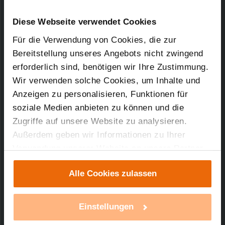
Kurz-Bez.: CC-RC-4-O-B-R5
Downloads-Art:
Konformitätserklärung
Artikel-Nr.: 90129
Diese Webseite verwendet Cookies
Für die Verwendung von Cookies, die zur
28.04.2010
Bereitstellung unseres Angebots nicht zwingend
erforderlich sind, benötigen wir Ihre Zustimmung.
Wir verwenden solche Cookies, um Inhalte und
Anzeigen zu personalisieren, Funktionen für
45,52 KB
soziale Medien anbieten zu können und die
Zugriffe auf unsere Website zu analysieren.
Außerdem geben wir Informationen zu Ihrer
Verwendung unserer Website an unsere Partner
Technischer Support
für soziale Medien, Werbung und Analysen weiter.
Alle Cookies zulassen
Unsere Partner führen diese Informationen
Sie benötigen technischen Support bei einem
möglicherweise mit weiteren Daten zusammen,
unserer Produkte?
die Sie ihnen bereitgestellt haben oder die sie im
Einstellungen
Rahmen Ihrer Nutzung der Dienste gesammelt