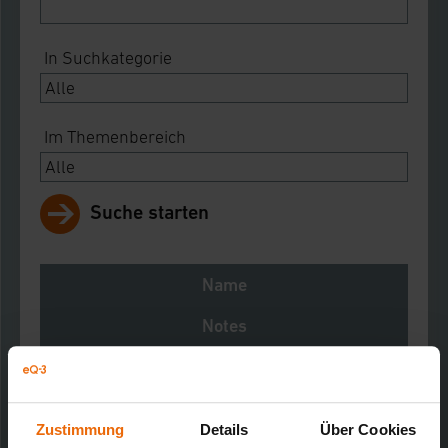
In Suchkategorie
Im Themenbereich
Suche starten
Name
Notes
Download
FAZ 3000 Funk-Alarmwähler
Kurz-Bez.: FAZ-AW-3
Zustimmung
Details
Über Cookies