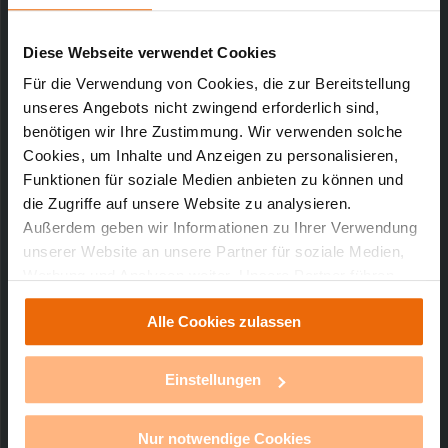
Downloads-Art:
Konformitätserklärung
Artikel-Nr.: 65174
Diese Webseite verwendet Cookies
12.08.2010
Für die Verwendung von Cookies, die zur Bereitstellung
unseres Angebots nicht zwingend erforderlich sind,
benötigen wir Ihre Zustimmung. Wir verwenden solche
Cookies, um Inhalte und Anzeigen zu personalisieren,
45,7 KB
Funktionen für soziale Medien anbieten zu können und
die Zugriffe auf unsere Website zu analysieren.
Außerdem geben wir Informationen zu Ihrer Verwendung
unserer Website an unsere Partner für soziale Medien,
Werbung und Analysen weiter. Unsere Partner führen
Technischer Support
diese Informationen möglicherweise mit weiteren Daten
Alle Cookies zulassen
zusammen, die Sie ihnen bereitgestellt haben oder die
sie im Rahmen Ihrer Nutzung der Dienste gesammelt
Sie benötigen technischen Support bei einem
unserer Produkte?
haben. Mit einem Klick auf „Alle Cookies erlauben“
Einstellungen
stimmen Sie der Verwendung von Cookies für alle
vorgenannten Zwecke zu. Eine detaillierte Auflistung der
mehr Infos
Nur notwendige Cookies
einzelnen Cookies nach Zweck und Anbieter ist durch