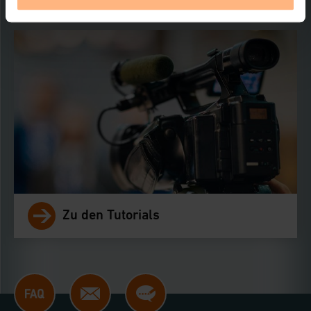
Klick auf den Button „Ablehnen oder Einstellungen“
abrufbar. Sie können die Verwendung nicht notwendiger
Cookies ablehnen oder ihr ganz oder teilweise
zustimmen. Ihre erteilte Zustimmung können Sie
jederzeit unter dem Link „Cookie Einstellungen“
anpassen oder widerrufen. Ihre Browser-Einstellungen
können dazu führen, dass die Einstellungen nicht
längerfristig gespeichert werden und dieses Banner
erneut angezeigt wird.
Impressum
|
Datenschutzerklärung
Zu den Tutorials