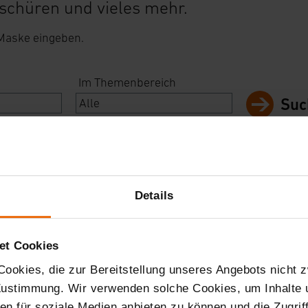
schüren und vieles mehr.
 Maske eingeben.
Im Themenbereich
Suc
t
Details
et Cookies
ookies, die zur Bereitstellung unseres Angebots nicht z
 Zustimmung. Wir verwenden solche Cookies, um Inhalte
nen für soziale Medien anbieten zu können und die Zugri