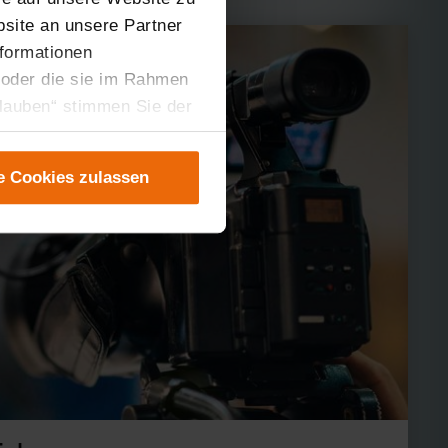
site an unsere Partner
nformationen
 oder die sie im Rahmen
rlauben“ stimmen Sie der
tung der einzelnen
instellungen“ abrufbar.
e Cookies zulassen
er teilweise zustimmen.
gen“ anpassen oder
 nicht längerfristig