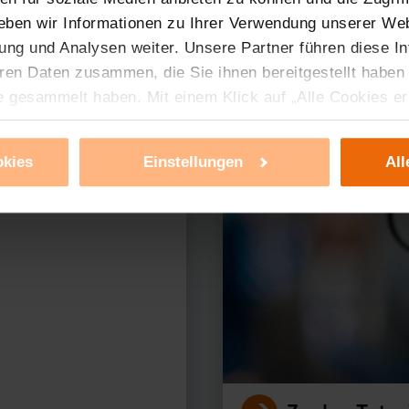
eben wir Informationen zu Ihrer Verwendung unserer Web
ung und Analysen weiter. Unsere Partner führen diese I
ren Daten zusammen, die Sie ihnen bereitgestellt haben
erer Produkte?
e gesammelt haben. Mit einem Klick auf „Alle Cookies e
ür alle vorgenannten Zwecke zu. Eine detaillierte Auflis
nbieter ist durch Klick auf den Button „Ablehnen oder E
okies
Einstellungen
All
g nicht notwendiger Cookies ablehnen oder ihr ganz od
 können Sie jederzeit unter dem Link „Cookie Einstellun
Einstellungen können dazu führen, dass die Einstellungen
ieses Banner erneut angezeigt wird.
tzerklärung