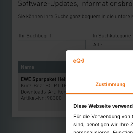
Software-Updates, Informationsbro
Sie können Ihre Suche ganz bequem in die untere
Ihr Suchbegriff
In Suchkategorie
Name
EWE Sparpaket Heizung - Heizkörperthermosta
Zustimmung
Kurz-Bez.: BC-RT-TRX-CyG-Ew
Downloads-Art:
Konformitätserklärung
Artikel-Nr.: 98300
Diese Webseite verwend
Für die Verwendung von C
sind, benötigen wir Ihre
personalisieren, Funktio