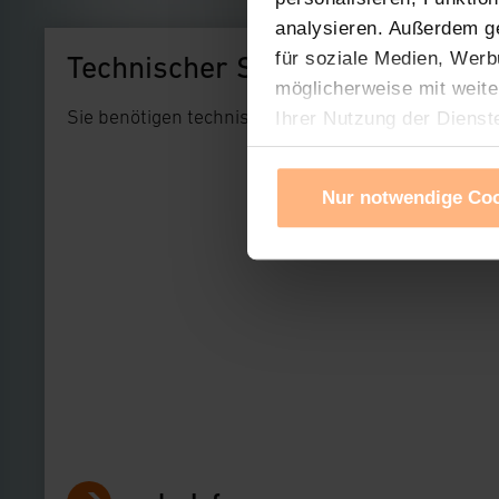
analysieren. Außerdem g
für soziale Medien, Werb
Technischer Support
möglicherweise mit weite
Sie benötigen technischen Support bei einem uns
Ihrer Nutzung der Dienst
Verwendung von Cookies f
Cookies nach Zweck und A
Nur notwendige Co
Sie können die Verwendun
Ihre erteilte Zustimmung
widerrufen. Ihre Browser-
gespeichert werden und d
Impressum
|
Datenschu