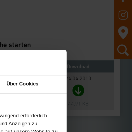
he starten
Notes
Download
24.04.2013
Über Cookies
44,91 KB
wingend erforderlich
 und Anzeigen zu
ffe auf unsere Website zu