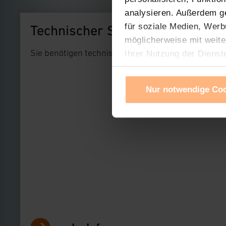
analysieren. Außerdem g
für soziale Medien, Werb
Technischer Support
möglicherweise mit weite
Sie benötigen technischen Support bei einem uns
Ihrer Nutzung der Dienst
Verwendung von Cookies f
Cookies nach Zweck und A
Nur notwendige Co
Sie können die Verwendun
Ihre erteilte Zustimmung
widerrufen. Ihre Browser-
gespeichert werden und d
Impressum
|
Datenschu