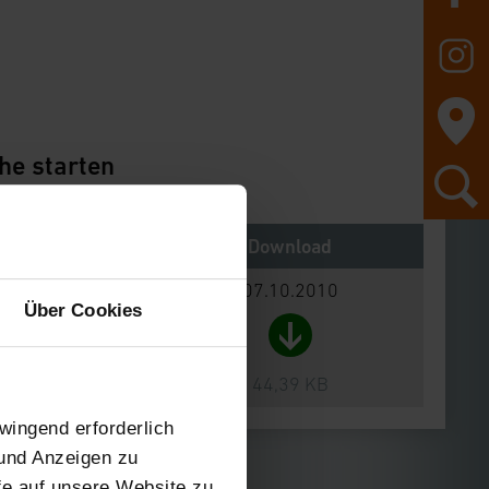
he starten
Notes
Download
07.10.2010
Über Cookies
44,39 KB
wingend erforderlich
 und Anzeigen zu
ffe auf unsere Website zu