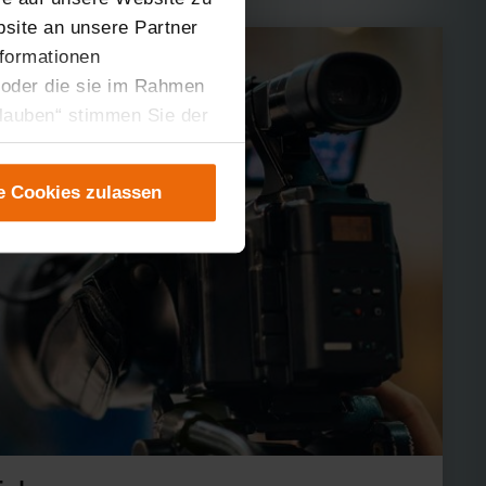
site an unsere Partner
nformationen
 oder die sie im Rahmen
rlauben“ stimmen Sie der
tung der einzelnen
instellungen“ abrufbar.
e Cookies zulassen
er teilweise zustimmen.
gen“ anpassen oder
 nicht längerfristig