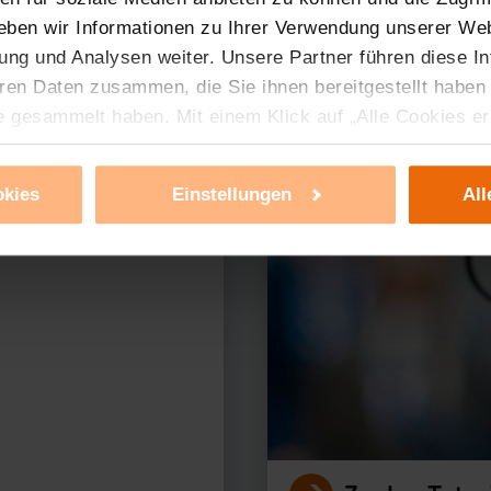
eben wir Informationen zu Ihrer Verwendung unserer Web
ung und Analysen weiter. Unsere Partner führen diese I
ren Daten zusammen, die Sie ihnen bereitgestellt haben
erer Produkte?
e gesammelt haben. Mit einem Klick auf „Alle Cookies e
ür alle vorgenannten Zwecke zu. Eine detaillierte Auflis
nbieter ist durch Klick auf den Button „Ablehnen oder E
okies
Einstellungen
All
g nicht notwendiger Cookies ablehnen oder ihr ganz od
 können Sie jederzeit unter dem Link „Cookie Einstellun
Einstellungen können dazu führen, dass die Einstellungen
ieses Banner erneut angezeigt wird.
tzerklärung