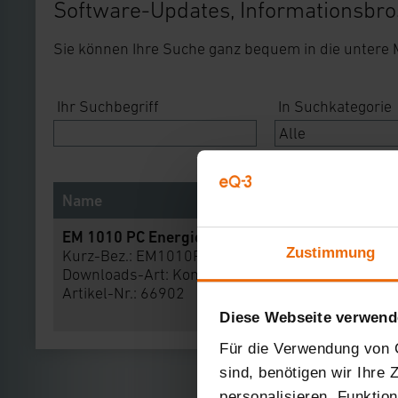
Software-Updates, Informationsbro
Sie können Ihre Suche ganz bequem in die untere
Ihr Suchbegriff
In Suchkategorie
Name
EM 1010 PC Energiemonitor, Anzeigeeinheit
Zustimmung
Kurz-Bez.: EM1010PC
Downloads-Art:
Konformitätserklärung
Artikel-Nr.: 66902
Diese Webseite verwend
Für die Verwendung von C
sind, benötigen wir Ihre
personalisieren, Funktio