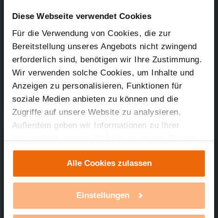
Downloads-Art:
Konformitätserklärung
Artikel-Nr.: 65530
Diese Webseite verwendet Cookies
Für die Verwendung von Cookies, die zur
24.05.2011
Bereitstellung unseres Angebots nicht zwingend
erforderlich sind, benötigen wir Ihre Zustimmung.
Wir verwenden solche Cookies, um Inhalte und
89,63 KB
Anzeigen zu personalisieren, Funktionen für
soziale Medien anbieten zu können und die
Zugriffe auf unsere Website zu analysieren.
Außerdem geben wir Informationen zu Ihrer
Verwendung unserer Website an unsere Partner
Technischer Support
für soziale Medien, Werbung und Analysen weiter.
Alle Cookies zulassen
Unsere Partner führen diese Informationen
Sie benötigen technischen Support bei einem
möglicherweise mit weiteren Daten zusammen,
unserer Produkte?
die Sie ihnen bereitgestellt haben oder die sie im
Einstellungen
Rahmen Ihrer Nutzung der Dienste gesammelt
mehr Infos
haben. Mit einem Klick auf „Alle Cookies