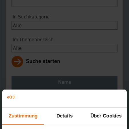
In Suchkategorie
Im Themenbereich
Suche starten
Name
Notes
Download
Zustimmung
Details
Über Cookies
EM 1000 Gaszähler
Kurz-Bez.: EM1000GZ