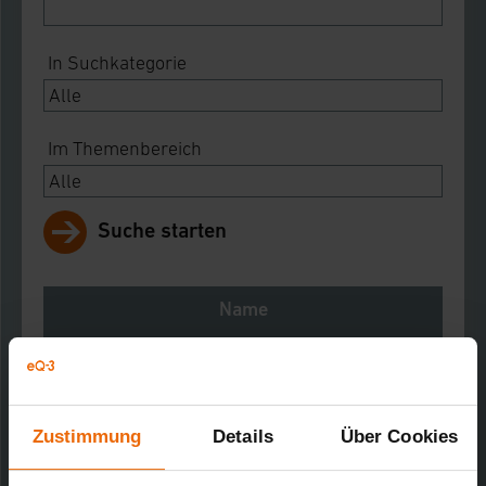
In Suchkategorie
Im Themenbereich
Suche starten
Name
Notes
Download
Zustimmung
Details
Über Cookies
EM 1000 Energiemessstelle
Kurz-Bez.: EM1000