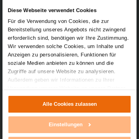
Downloads-Art:
Konformitätserklärung
Artikel-Nr.: 62117
Diese Webseite verwendet Cookies
Für die Verwendung von Cookies, die zur
31.01.2006
Bereitstellung unseres Angebots nicht zwingend
erforderlich sind, benötigen wir Ihre Zustimmung.
Wir verwenden solche Cookies, um Inhalte und
56,84 KB
Anzeigen zu personalisieren, Funktionen für
soziale Medien anbieten zu können und die
Zugriffe auf unsere Website zu analysieren.
Außerdem geben wir Informationen zu Ihrer
Verwendung unserer Website an unsere Partner
Technischer Support
für soziale Medien, Werbung und Analysen weiter.
Alle Cookies zulassen
Unsere Partner führen diese Informationen
Sie benötigen technischen Support bei einem
möglicherweise mit weiteren Daten zusammen,
unserer Produkte?
die Sie ihnen bereitgestellt haben oder die sie im
Einstellungen
Rahmen Ihrer Nutzung der Dienste gesammelt
mehr Infos
haben. Mit einem Klick auf „Alle Cookies