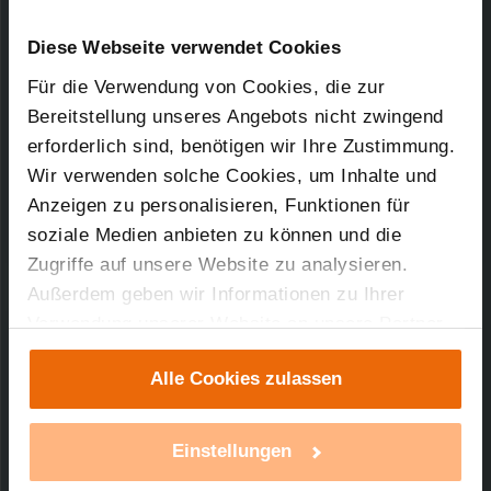
Kurz-Bez.: BC-PB-2-WM-WE
Downloads-Art:
Konformitätserklärung
Artikel-Nr.: 105272
Diese Webseite verwendet Cookies
Für die Verwendung von Cookies, die zur
24.04.2013
Bereitstellung unseres Angebots nicht zwingend
erforderlich sind, benötigen wir Ihre Zustimmung.
Wir verwenden solche Cookies, um Inhalte und
Anzeigen zu personalisieren, Funktionen für
44,71 KB
soziale Medien anbieten zu können und die
Zugriffe auf unsere Website zu analysieren.
Außerdem geben wir Informationen zu Ihrer
Verwendung unserer Website an unsere Partner
Technischer Support
für soziale Medien, Werbung und Analysen weiter.
Alle Cookies zulassen
Unsere Partner führen diese Informationen
Sie benötigen technischen Support bei einem
möglicherweise mit weiteren Daten zusammen,
unserer Produkte?
die Sie ihnen bereitgestellt haben oder die sie im
Einstellungen
Rahmen Ihrer Nutzung der Dienste gesammelt