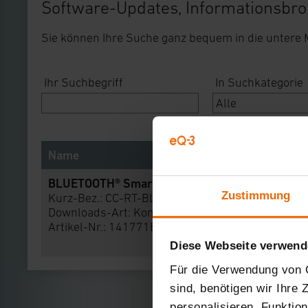
Software-Updates, Informationsbro
Sie können Ihre Suche ganz bequem in die untere
Ihr Suchbegriff
In Suchkategorie
Name
BLUETOOTH® Smart Heizkörperthermostat
Zustimmung
Kurz-Bez.: CC-RT-BLE-HG
Downloads-Art:
Konformitätserklärung
Artikel-Nr.: 141771BxA
Diese Webseite verwend
Für die Verwendung von C
sind, benötigen wir Ihre
personalisieren, Funktio