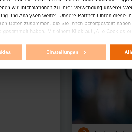
eben wir Informationen zu Ihrer Verwendung unserer Web
ung und Analysen weiter. Unsere Partner führen diese I
ren Daten zusammen, die Sie ihnen bereitgestellt haben
erer Produkte?
e gesammelt haben. Mit einem Klick auf „Alle Cookies e
ür alle vorgenannten Zwecke zu. Eine detaillierte Auflis
nbieter ist durch Klick auf den Button „Ablehnen oder E
okies
Einstellungen
All
g nicht notwendiger Cookies ablehnen oder ihr ganz od
 können Sie jederzeit unter dem Link „Cookie Einstellun
Einstellungen können dazu führen, dass die Einstellungen
ieses Banner erneut angezeigt wird.
tzerklärung