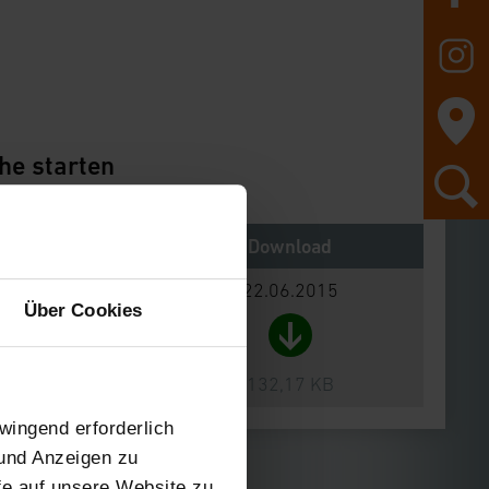
he starten
Notes
Download
22.06.2015
Über Cookies
132,17 KB
wingend erforderlich
 und Anzeigen zu
ffe auf unsere Website zu