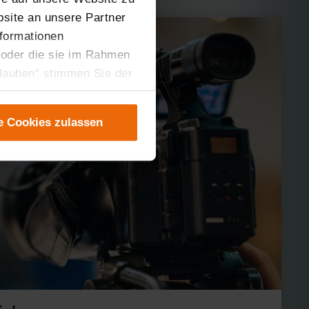
site an unsere Partner
nformationen
 oder die sie im Rahmen
rlauben“ stimmen Sie der
tung der einzelnen
instellungen“ abrufbar.
e Cookies zulassen
er teilweise zustimmen.
gen“ anpassen oder
 nicht längerfristig