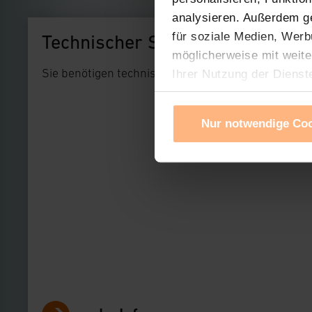
analysieren. Außerdem g
für soziale Medien, Werb
Technischer Support
möglicherweise mit weite
Sie benötigen technischen Support bei einem uns
Ihrer Nutzung der Dienst
Verwendung von Cookies f
Cookies nach Zweck und A
Nur notwendige Co
Sie können die Verwendun
Ihre erteilte Zustimmung
widerrufen. Ihre Browser-
gespeichert werden und d
Impressum
|
Datenschu