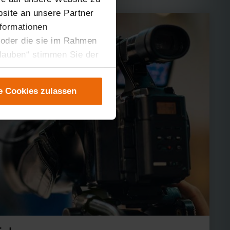
site an unsere Partner
nformationen
 oder die sie im Rahmen
rlauben“ stimmen Sie der
tung der einzelnen
instellungen“ abrufbar.
e Cookies zulassen
er teilweise zustimmen.
gen“ anpassen oder
 nicht längerfristig