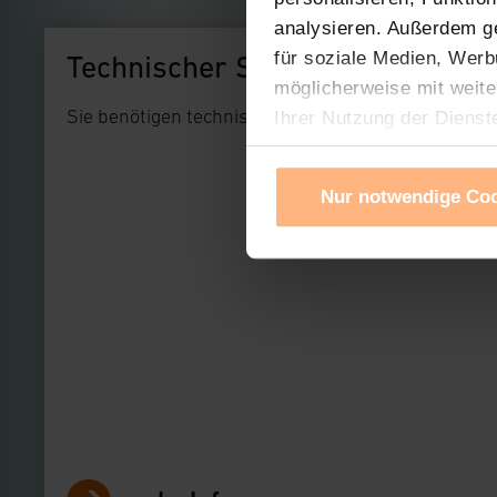
analysieren. Außerdem g
für soziale Medien, Werb
Technischer Support
möglicherweise mit weite
Sie benötigen technischen Support bei einem uns
Ihrer Nutzung der Dienst
Verwendung von Cookies f
Cookies nach Zweck und A
Nur notwendige Co
Sie können die Verwendun
Ihre erteilte Zustimmung
widerrufen. Ihre Browser-
gespeichert werden und d
Impressum
|
Datenschu