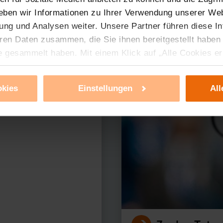
eben wir Informationen zu Ihrer Verwendung unserer Web
ung und Analysen weiter. Unsere Partner führen diese I
ren Daten zusammen, die Sie ihnen bereitgestellt haben
erer Produkte?
e gesammelt haben. Mit einem Klick auf „Alle Cookies e
ür alle vorgenannten Zwecke zu. Eine detaillierte Auflis
nbieter ist durch Klick auf den Button „Ablehnen oder E
okies
Einstellungen
All
g nicht notwendiger Cookies ablehnen oder ihr ganz od
 können Sie jederzeit unter dem Link „Cookie Einstellun
Einstellungen können dazu führen, dass die Einstellungen
ieses Banner erneut angezeigt wird.
tzerklärung