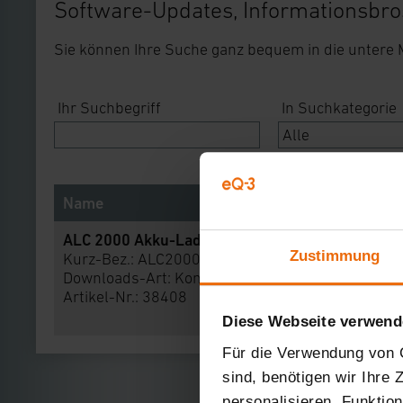
Software-Updates, Informationsbro
Sie können Ihre Suche ganz bequem in die untere
Ihr Suchbegriff
In Suchkategorie
Name
ALC 2000 Akku-Lade-Center
Zustimmung
Kurz-Bez.: ALC2000E
Downloads-Art:
Konformitätserklärung
Artikel-Nr.: 38408
Diese Webseite verwend
Für die Verwendung von C
sind, benötigen wir Ihre
personalisieren, Funktio