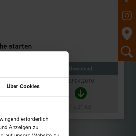
he starten
Notes
Download
23.04.2010
Über Cookies
45,21 KB
wingend erforderlich
 und Anzeigen zu
ffe auf unsere Website zu