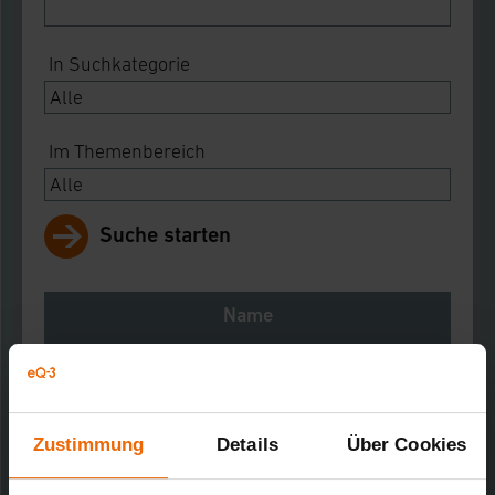
In Suchkategorie
Im Themenbereich
Suche starten
Name
Notes
Download
Zustimmung
Details
Über Cookies
RM 100 Rauchmelder
Kurz-Bez.: RM100