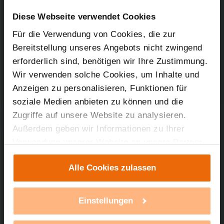
Downloads-Art:
Konformitätserklärung
Artikel-Nr.: 73582
Diese Webseite verwendet Cookies
Für die Verwendung von Cookies, die zur
01.04.2004
Bereitstellung unseres Angebots nicht zwingend
erforderlich sind, benötigen wir Ihre Zustimmung.
Wir verwenden solche Cookies, um Inhalte und
63,41 KB
Anzeigen zu personalisieren, Funktionen für
soziale Medien anbieten zu können und die
Zugriffe auf unsere Website zu analysieren.
Außerdem geben wir Informationen zu Ihrer
Verwendung unserer Website an unsere Partner
Technischer Support
für soziale Medien, Werbung und Analysen weiter.
Alle Cookies zulassen
Unsere Partner führen diese Informationen
Sie benötigen technischen Support bei einem
möglicherweise mit weiteren Daten zusammen,
unserer Produkte?
die Sie ihnen bereitgestellt haben oder die sie im
Einstellungen
Rahmen Ihrer Nutzung der Dienste gesammelt
mehr Infos
haben. Mit einem Klick auf „Alle Cookies