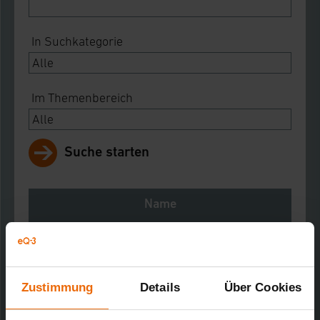
In Suchkategorie
Im Themenbereich
Suche starten
Name
Notes
Download
Zustimmung
Details
Über Cookies
KS550 Kombisensor
Kurz-Bez.: KS550