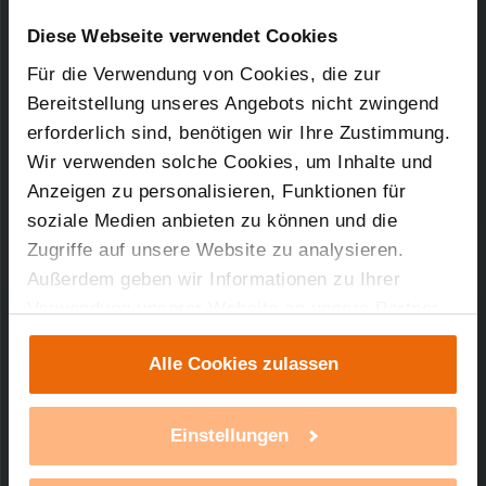
Downloads-Art:
Konformitätserklärung
Artikel-Nr.: 73032
Diese Webseite verwendet Cookies
Für die Verwendung von Cookies, die zur
23.07.2013
Bereitstellung unseres Angebots nicht zwingend
erforderlich sind, benötigen wir Ihre Zustimmung.
Wir verwenden solche Cookies, um Inhalte und
39,86 KB
Anzeigen zu personalisieren, Funktionen für
soziale Medien anbieten zu können und die
Zugriffe auf unsere Website zu analysieren.
Außerdem geben wir Informationen zu Ihrer
Verwendung unserer Website an unsere Partner
Technischer Support
für soziale Medien, Werbung und Analysen weiter.
Alle Cookies zulassen
Unsere Partner führen diese Informationen
Sie benötigen technischen Support bei einem
möglicherweise mit weiteren Daten zusammen,
unserer Produkte?
die Sie ihnen bereitgestellt haben oder die sie im
Einstellungen
Rahmen Ihrer Nutzung der Dienste gesammelt
mehr Infos
haben. Mit einem Klick auf „Alle Cookies