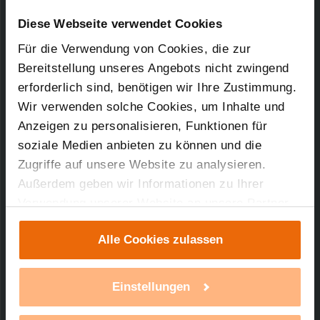
Downloads-Art:
Konformitätserklärung
Artikel-Nr.: 76777
Diese Webseite verwendet Cookies
Für die Verwendung von Cookies, die zur
14.04.2010
Bereitstellung unseres Angebots nicht zwingend
erforderlich sind, benötigen wir Ihre Zustimmung.
Wir verwenden solche Cookies, um Inhalte und
45,55 KB
Anzeigen zu personalisieren, Funktionen für
soziale Medien anbieten zu können und die
Zugriffe auf unsere Website zu analysieren.
Außerdem geben wir Informationen zu Ihrer
Verwendung unserer Website an unsere Partner
Technischer Support
für soziale Medien, Werbung und Analysen weiter.
Alle Cookies zulassen
Unsere Partner führen diese Informationen
Sie benötigen technischen Support bei einem
möglicherweise mit weiteren Daten zusammen,
unserer Produkte?
die Sie ihnen bereitgestellt haben oder die sie im
Einstellungen
Rahmen Ihrer Nutzung der Dienste gesammelt
mehr Infos
haben. Mit einem Klick auf „Alle Cookies