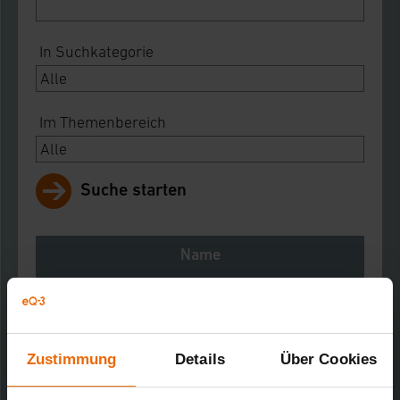
In Suchkategorie
Im Themenbereich
Suche starten
Name
Notes
Download
Zustimmung
Details
Über Cookies
HomeMatic Zentrale CCU1, weiß
Kurz-Bez.: HM-Cen-3-1