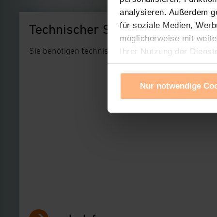
analysieren. Außerdem g
für soziale Medien, Werb
Technischer Support
möglicherweise mit weite
Sie benötigen technischen Support bei einem uns
Ihrer Nutzung der Dienst
Verwendung von Cookies f
Cookies nach Zweck und A
Nur notwendige Co
Sie können die Verwendun
Ihre erteilte Zustimmung
widerrufen. Ihre Browser-
gespeichert werden und d
Impressum
|
Datenschu