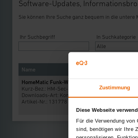
Software-Updates, Informationsbro
Sie können Ihre Suche ganz bequem in die untere
Ihr Suchbegriff
In Suchkategorie
Name
HomeMatic Funk-Wassermelder
Zustimmung
Kurz-Bez.: HM-Sec-WDS-2
Downloads-Art:
Konformitätserklärung
Artikel-Nr.: 131778
Diese Webseite verwend
Für die Verwendung von C
sind, benötigen wir Ihre
personalisieren, Funktio