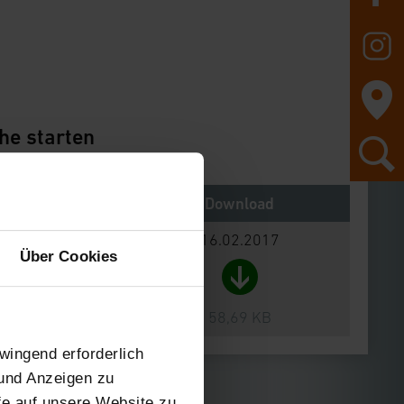
he starten
Notes
Download
16.02.2017
Über Cookies
58,69 KB
wingend erforderlich
 und Anzeigen zu
ffe auf unsere Website zu