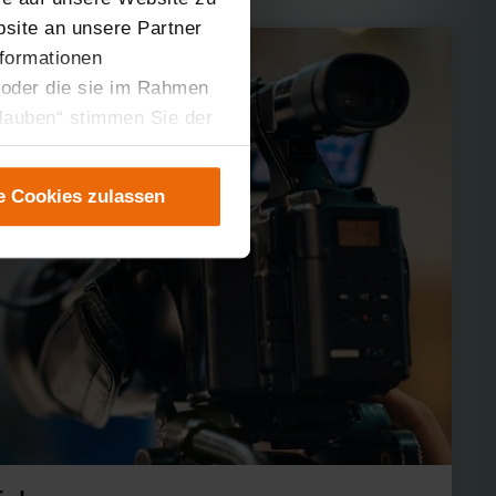
site an unsere Partner
nformationen
 oder die sie im Rahmen
rlauben“ stimmen Sie der
tung der einzelnen
instellungen“ abrufbar.
e Cookies zulassen
er teilweise zustimmen.
gen“ anpassen oder
 nicht längerfristig