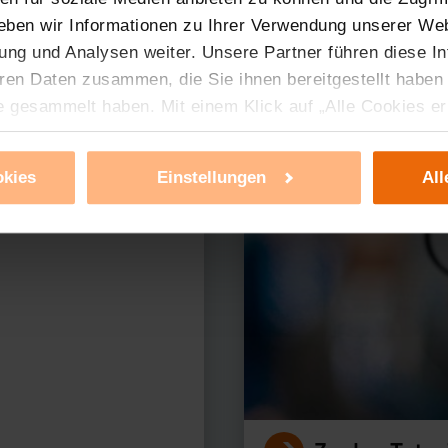
eben wir Informationen zu Ihrer Verwendung unserer Web
ung und Analysen weiter. Unsere Partner führen diese I
ren Daten zusammen, die Sie ihnen bereitgestellt haben
erer Produkte?
e gesammelt haben. Mit einem Klick auf „Alle Cookies e
ür alle vorgenannten Zwecke zu. Eine detaillierte Auflis
nbieter ist durch Klick auf den Button „Ablehnen oder E
okies
Einstellungen
All
g nicht notwendiger Cookies ablehnen oder ihr ganz od
 können Sie jederzeit unter dem Link „Cookie Einstellun
Einstellungen können dazu führen, dass die Einstellungen
ieses Banner erneut angezeigt wird.
tzerklärung