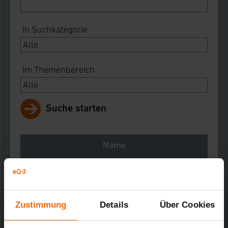
In Suchkategorie
Im Themenbereich
Suche starten
Name
Notes
Download
Zustimmung
Details
Über Cookies
Zählersensor Gas
Kurz-Bez.: ES-Gas