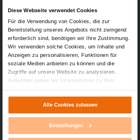
Downloads-Art:
Konformitätserklärung
Artikel-Nr.: 140763Ax
Diese Webseite verwendet Cookies
Für die Verwendung von Cookies, die zur
02.05.2017
Bereitstellung unseres Angebots nicht zwingend
erforderlich sind, benötigen wir Ihre Zustimmung.
Wir verwenden solche Cookies, um Inhalte und
94,82 KB
Anzeigen zu personalisieren, Funktionen für
soziale Medien anbieten zu können und die
Zugriffe auf unsere Website zu analysieren.
Außerdem geben wir Informationen zu Ihrer
Verwendung unserer Website an unsere Partner
Technischer Support
für soziale Medien, Werbung und Analysen weiter.
Alle Cookies zulassen
Unsere Partner führen diese Informationen
Sie benötigen technischen Support bei einem
möglicherweise mit weiteren Daten zusammen,
unserer Produkte?
die Sie ihnen bereitgestellt haben oder die sie im
Einstellungen
Rahmen Ihrer Nutzung der Dienste gesammelt
mehr Infos
haben. Mit einem Klick auf „Alle Cookies