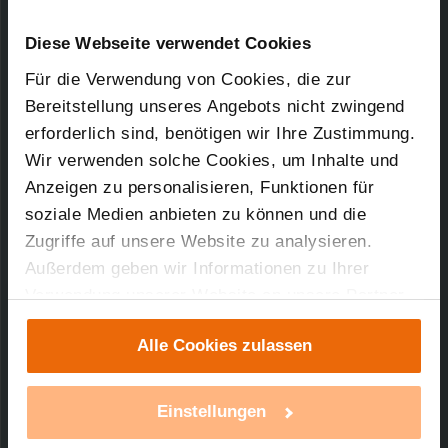
Kurz-Bez.: BC-RT-TRX-CyN-KH
Downloads-Art:
Konformitätserklärung
Artikel-Nr.: 142016CxA
Diese Webseite verwendet Cookies
Für die Verwendung von Cookies, die zur
14.11.2016
Bereitstellung unseres Angebots nicht zwingend
erforderlich sind, benötigen wir Ihre Zustimmung.
Wir verwenden solche Cookies, um Inhalte und
Anzeigen zu personalisieren, Funktionen für
59,43 KB
soziale Medien anbieten zu können und die
Zugriffe auf unsere Website zu analysieren.
Außerdem geben wir Informationen zu Ihrer
Verwendung unserer Website an unsere Partner
Technischer Support
für soziale Medien, Werbung und Analysen weiter.
Alle Cookies zulassen
Unsere Partner führen diese Informationen
Sie benötigen technischen Support bei einem
möglicherweise mit weiteren Daten zusammen,
unserer Produkte?
die Sie ihnen bereitgestellt haben oder die sie im
Einstellungen
Rahmen Ihrer Nutzung der Dienste gesammelt