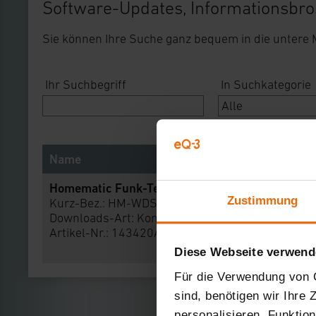
Software-Updates, Informationsbro
Sie können Ihre Suche ganz bequem in die untere
Ihr Suchbegriff
In Suchkategorie
Name
Homematic Funk-Temperaturdifferenzsensor
Zustimmung
Kurz-Bez.: HM-WDS30-OT2-SM-2
Downloads-Art:
Konformitätserklärung
Artikel-Nr.: 143420AxA
Diese Webseite verwend
Für die Verwendung von C
sind, benötigen wir Ihre
personalisieren, Funktio