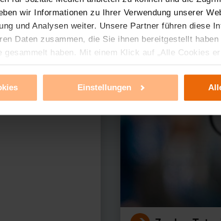
eben wir Informationen zu Ihrer Verwendung unserer Web
ung und Analysen weiter. Unsere Partner führen diese I
ren Daten zusammen, die Sie ihnen bereitgestellt haben
erer Produkte?
e gesammelt haben. Mit einem Klick auf „Alle Cookies e
ür alle vorgenannten Zwecke zu. Eine detaillierte Auflis
nbieter ist durch Klick auf den Button „Ablehnen oder E
okies
Einstellungen
All
g nicht notwendiger Cookies ablehnen oder ihr ganz od
 können Sie jederzeit unter dem Link „Cookie Einstellun
Einstellungen können dazu führen, dass die Einstellungen
ieses Banner erneut angezeigt wird.
tzerklärung