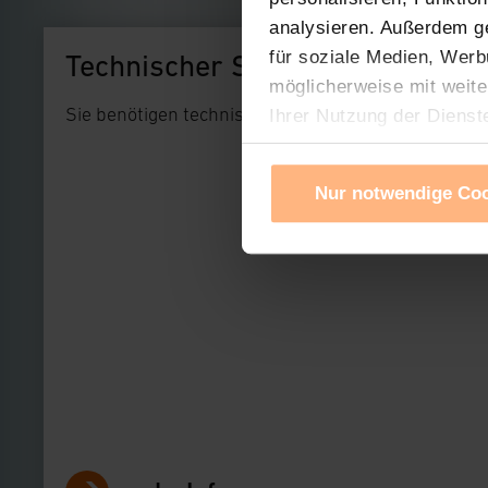
analysieren. Außerdem g
für soziale Medien, Werb
Technischer Support
möglicherweise mit weite
Sie benötigen technischen Support bei einem uns
Ihrer Nutzung der Dienst
Verwendung von Cookies f
Cookies nach Zweck und A
Nur notwendige Co
Sie können die Verwendun
Ihre erteilte Zustimmung
widerrufen. Ihre Browser-
gespeichert werden und d
Impressum
|
Datenschu