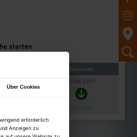
he starten
Notes
Download
02.05.2017
Über Cookies
96,27 KB
wingend erforderlich
 und Anzeigen zu
ffe auf unsere Website zu