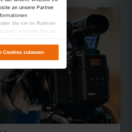
site an unsere Partner
nformationen
 oder die sie im Rahmen
rlauben“ stimmen Sie der
tung der einzelnen
instellungen“ abrufbar.
e Cookies zulassen
er teilweise zustimmen.
gen“ anpassen oder
 nicht längerfristig